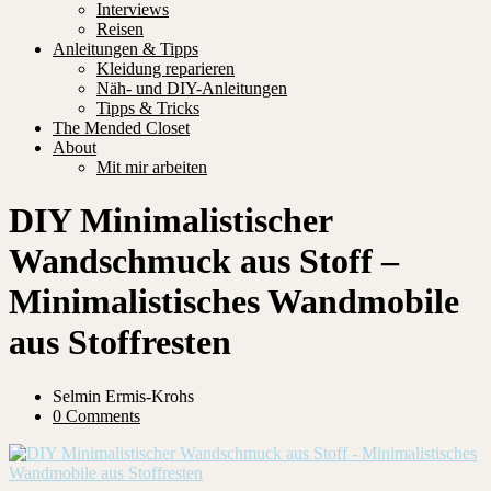
Interviews
Reisen
Anleitungen & Tipps
Kleidung reparieren
Näh- und DIY-Anleitungen
Tipps & Tricks
The Mended Closet
About
Mit mir arbeiten
DIY Minimalistischer
Wandschmuck aus Stoff –
Minimalistisches Wandmobile
aus Stoffresten
Selmin Ermis-Krohs
0 Comments