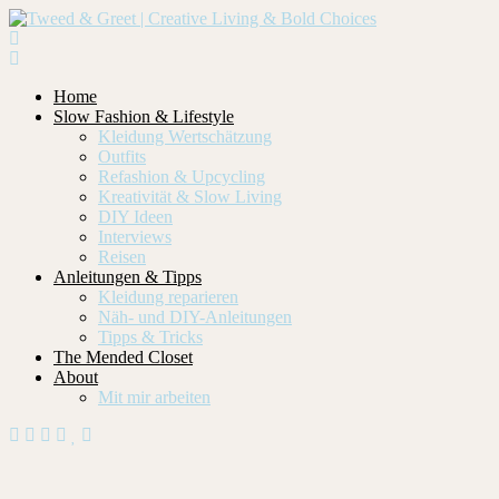
Home
Slow Fashion & Lifestyle
Kleidung Wertschätzung
Outfits
Refashion & Upcycling
Kreativität & Slow Living
DIY Ideen
Interviews
Reisen
Anleitungen & Tipps
Kleidung reparieren
Näh- und DIY-Anleitungen
Tipps & Tricks
The Mended Closet
About
Mit mir arbeiten