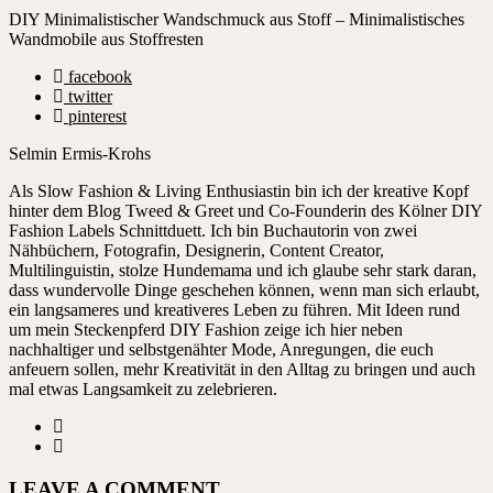
DIY Minimalistischer Wandschmuck aus Stoff – Minimalistisches
Wandmobile aus Stoffresten
facebook
twitter
pinterest
Selmin Ermis-Krohs
Als Slow Fashion & Living Enthusiastin bin ich der kreative Kopf
hinter dem Blog Tweed & Greet und Co-Founderin des Kölner DIY
Fashion Labels Schnittduett. Ich bin Buchautorin von zwei
Nähbüchern, Fotografin, Designerin, Content Creator,
Multilinguistin, stolze Hundemama und ich glaube sehr stark daran,
dass wundervolle Dinge geschehen können, wenn man sich erlaubt,
ein langsameres und kreativeres Leben zu führen. Mit Ideen rund
um mein Steckenpferd DIY Fashion zeige ich hier neben
nachhaltiger und selbstgenähter Mode, Anregungen, die euch
anfeuern sollen, mehr Kreativität in den Alltag zu bringen und auch
mal etwas Langsamkeit zu zelebrieren.
LEAVE A COMMENT