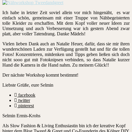
Ich habe in letzter Zeit soviel allein vor mich hingenäht, es war
einfach schön, gemeinsam mit einer Truppe von Nähbegeisterten
tolle Kleider zu erschaffen. Mit dem Kopf voller neuer Ideen zur
Umsetzung und auch Verbesserung war ich gestern Abend zwar
platt, aber voller Tatendrang. Danke Mädels!
Vielen lieben Dank auch an Natalie Heuer, dafür, dass sie mir ihren
wunderschönen Laden zur Verfügung gestellt hat und für die tollen
Fotos! Konzentrieren, mitdenken und Tipps geben ließen sich doch
nicht sooo gut mit Fotoknipsen verbinden, so dass Natalie kurzer
Hand die Kamera in die Hand nahm. Zu meinem Glück!!
Der nächste Workshop kommt bestimmt!
Liebste Grüße, eure Selmin
facebook
twitter
pinterest
Selmin Ermis-Krohs
Als Slow Fashion & Living Enthusiastin bin ich der kreative Kopf
hinter dem Blog Tweed & Greet und Co-Founderin des Kölner DIY