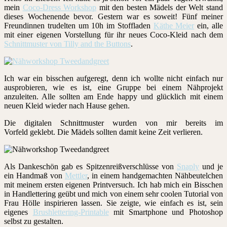
mein
Coco-Dress Workshop
mit den besten Mädels der Welt stand
dieses Wochenende bevor. Gestern war es soweit! Fünf meiner
Freundinnen trudelten um 10h im Stoffladen
Käthe Meier
ein, alle
mit einer eigenen Vorstellung für ihr neues Coco-Kleid nach dem
Schnittmuster von Tilly and the Buttons
.
Ich war ein bisschen aufgeregt, denn ich wollte nicht einfach nur
ausprobieren, wie es ist, eine Gruppe bei einem Nähprojekt
anzuleiten. Alle sollten am Ende happy und glücklich mit einem
neuen Kleid wieder nach Hause gehen.
Die digitalen Schnittmuster wurden von mir bereits im
Vorfeld geklebt. Die Mädels sollten damit keine Zeit verlieren.
Als Dankeschön gab es Spitzenreißverschlüsse von
Snaply
und je
ein Handmaß von
Mettler
, in einem handgemachten Nähbeutelchen
mit meinem ersten eigenen Printversuch. Ich hab mich ein Bisschen
in Handlettering geübt und mich von einem sehr coolen Tutorial von
Frau Hölle inspirieren lassen. Sie zeigte, wie einfach es ist, sein
eigenes
Brushlettering-Printable
mit Smartphone und Photoshop
selbst zu gestalten.