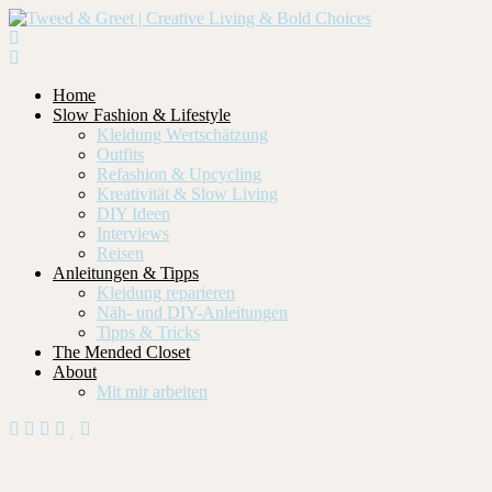
Home
Slow Fashion & Lifestyle
Kleidung Wertschätzung
Outfits
Refashion & Upcycling
Kreativität & Slow Living
DIY Ideen
Interviews
Reisen
Anleitungen & Tipps
Kleidung reparieren
Näh- und DIY-Anleitungen
Tipps & Tricks
The Mended Closet
About
Mit mir arbeiten