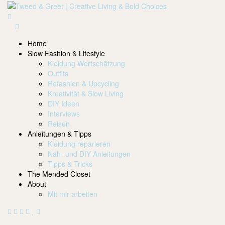
Home
Slow Fashion & Lifestyle
Kleidung Wertschätzung
Outfits
Refashion & Upcycling
Kreativität & Slow Living
DIY Ideen
Interviews
Reisen
Anleitungen & Tipps
Kleidung reparieren
Näh- und DIY-Anleitungen
Tipps & Tricks
The Mended Closet
About
Mit mir arbeiten