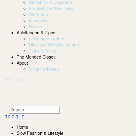
Refashion & Upcycling
Kreativität & Slow Living
DIY Ideen
Interviews
Reisen
Anleitungen & Tipps
Kleidung reparieren
Näh- und DIY-Anleitungen
Tipps & Tricks
The Mended Closet
About
Mit mir arbeiten
Home
Slow Fashion & Lifestyle