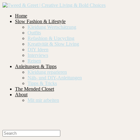
Home
Slow Fashion & Lifestyle
Kleidung Wertschätzung
Outfits
Refashion & Upcycling
Kreativität & Slow Living
DIY Ideen
Interviews
Reisen
Anleitungen & Tipps
Kleidung reparieren
Näh- und DIY-Anleitungen
Tipps & Tricks
The Mended Closet
About
Mit mir arbeiten