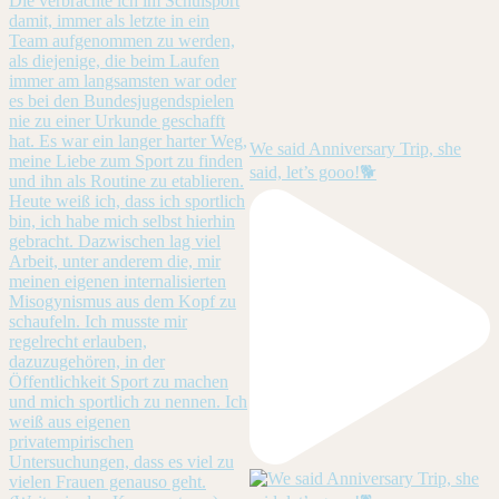
We said Anniversary Trip, she
said, let’s gooo!🐕