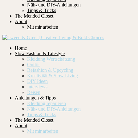
Näh- und DIY-Anleitungen
Tipps & Tricks
The Mended Closet
About
Mit mir arbeiten
Home
Slow Fashion & Lifestyle
Kleidung Wertschätzung
Outfits
Refashion & Upcycling
Kreativität & Slow Living
DIY Ideen
Interviews
Reisen
Anleitungen & Tipps
Kleidung reparieren
Näh- und DIY-Anleitungen
Tipps & Tricks
The Mended Closet
About
Mit mir arbeiten