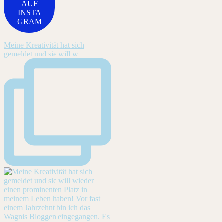
AUF
INSTA
GRAM
Meine Kreativität hat sich
gemeldet und sie will w