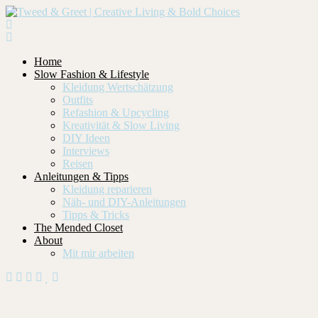
Home
Slow Fashion & Lifestyle
Kleidung Wertschätzung
Outfits
Refashion & Upcycling
Kreativität & Slow Living
DIY Ideen
Interviews
Reisen
Anleitungen & Tipps
Kleidung reparieren
Näh- und DIY-Anleitungen
Tipps & Tricks
The Mended Closet
About
Mit mir arbeiten