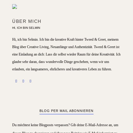
ÜBER MICH
HI, ICH BIN SELMIN
Hi, ich bin Selmin. Ich bin die kreative Kraft hinter Tweed & Greet, meinem
Blog über Creative Living, Neuanfänge und Authentizität. Tweed & Greet ist
eine Einladung an dich: Lass dir selbst wieder Raum für deine Kreativität. Ich
glaube sehr daran, dass wundervolle Dinge geschehen, wenn wir uns
erlauben, ein langsameres, ehrlicheres und kreativeres Leben zu führen.
BLOG PER MAIL ABONNIEREN
Du möchtest keine Blogposts verpassen? Gib deine E-Mail-Adresse an, um