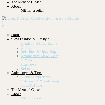
The Mended Closet
About
Mit mir arbeiten
Home
Slow Fashion & Lifestyle
Kleidung Wertschätzung
Outfits
Refashion & Upcycling
Kreativität & Slow Living
DIY Ideen
Interviews
Reisen
Anleitungen & Tipps
Kleidung reparieren
Näh- und DIY-Anleitungen
Tipps & Tricks
The Mended Closet
About
Mit mir arbeiten