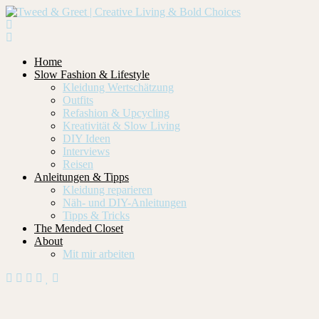
Home
Slow Fashion & Lifestyle
Kleidung Wertschätzung
Outfits
Refashion & Upcycling
Kreativität & Slow Living
DIY Ideen
Interviews
Reisen
Anleitungen & Tipps
Kleidung reparieren
Näh- und DIY-Anleitungen
Tipps & Tricks
The Mended Closet
About
Mit mir arbeiten