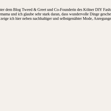
hinter dem Blog Tweed & Greet und Co-Founderin des Kölner DIY Fashi
ndemama und ich glaube sehr stark daran, dass wundervolle Dinge gesch
ige ich hier neben nachhaltiger und selbstgenähter Mode, Anregungen, 