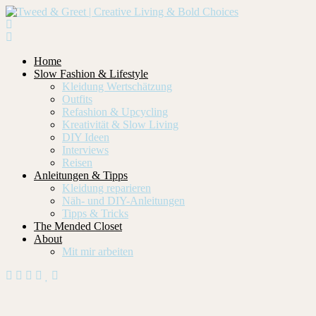
Home
Slow Fashion & Lifestyle
Kleidung Wertschätzung
Outfits
Refashion & Upcycling
Kreativität & Slow Living
DIY Ideen
Interviews
Reisen
Anleitungen & Tipps
Kleidung reparieren
Näh- und DIY-Anleitungen
Tipps & Tricks
The Mended Closet
About
Mit mir arbeiten