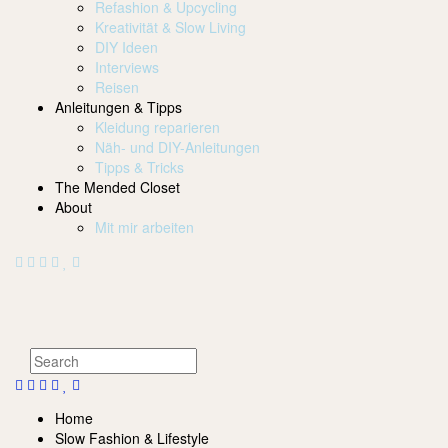
Refashion & Upcycling
Kreativität & Slow Living
DIY Ideen
Interviews
Reisen
Anleitungen & Tipps
Kleidung reparieren
Näh- und DIY-Anleitungen
Tipps & Tricks
The Mended Closet
About
Mit mir arbeiten
Home
Slow Fashion & Lifestyle