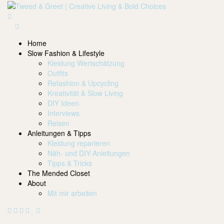
Home
Slow Fashion & Lifestyle
Kleidung Wertschätzung
Outfits
Refashion & Upcycling
Kreativität & Slow Living
DIY Ideen
Interviews
Reisen
Anleitungen & Tipps
Kleidung reparieren
Näh- und DIY-Anleitungen
Tipps & Tricks
The Mended Closet
About
Mit mir arbeiten