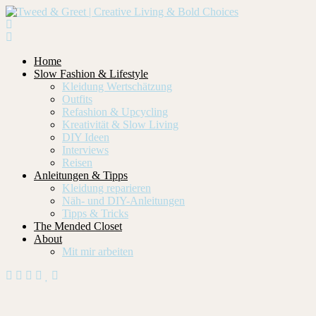
Home
Slow Fashion & Lifestyle
Kleidung Wertschätzung
Outfits
Refashion & Upcycling
Kreativität & Slow Living
DIY Ideen
Interviews
Reisen
Anleitungen & Tipps
Kleidung reparieren
Näh- und DIY-Anleitungen
Tipps & Tricks
The Mended Closet
About
Mit mir arbeiten