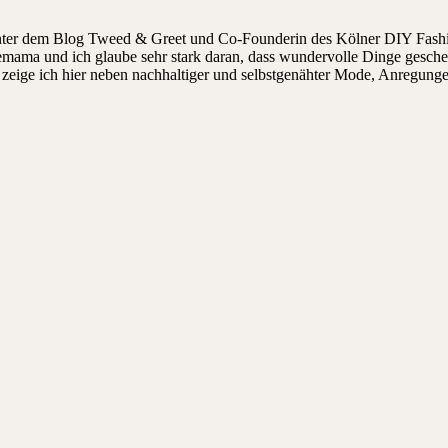
hinter dem Blog Tweed & Greet und Co-Founderin des Kölner DIY Fashi
ndemama und ich glaube sehr stark daran, dass wundervolle Dinge gesch
ige ich hier neben nachhaltiger und selbstgenähter Mode, Anregungen, 