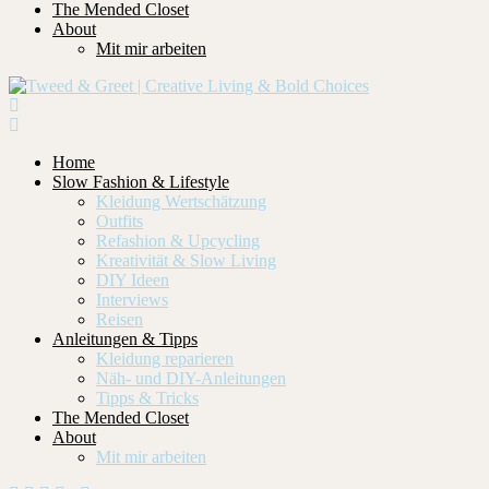
The Mended Closet
About
Mit mir arbeiten
Home
Slow Fashion & Lifestyle
Kleidung Wertschätzung
Outfits
Refashion & Upcycling
Kreativität & Slow Living
DIY Ideen
Interviews
Reisen
Anleitungen & Tipps
Kleidung reparieren
Näh- und DIY-Anleitungen
Tipps & Tricks
The Mended Closet
About
Mit mir arbeiten