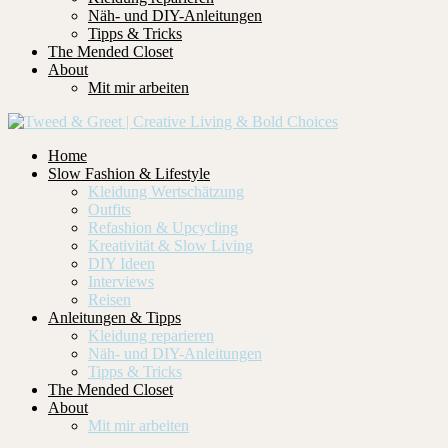
Näh- und DIY-Anleitungen
Tipps & Tricks
The Mended Closet
About
Mit mir arbeiten
Home
Slow Fashion & Lifestyle
Kleidung Wertschätzung
Outfits
Refashion & Upcycling
Kreativität & Slow Living
DIY Ideen
Interviews
Reisen
Anleitungen & Tipps
Kleidung reparieren
Näh- und DIY-Anleitungen
Tipps & Tricks
The Mended Closet
About
Mit mir arbeiten