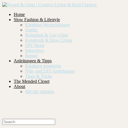
Home
Slow Fashion & Lifestyle
Kleidung Wertschätzung
Outfits
Refashion & Upcycling
Kreativität & Slow Living
DIY Ideen
Interviews
Reisen
Anleitungen & Tipps
Kleidung reparieren
Näh- und DIY-Anleitungen
Tipps & Tricks
The Mended Closet
About
Mit mir arbeiten