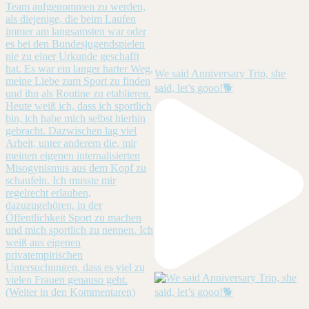
We said Anniversary Trip, she
said, let’s gooo!🐕