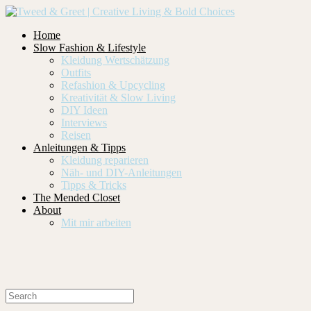
Home
Slow Fashion & Lifestyle
Kleidung Wertschätzung
Outfits
Refashion & Upcycling
Kreativität & Slow Living
DIY Ideen
Interviews
Reisen
Anleitungen & Tipps
Kleidung reparieren
Näh- und DIY-Anleitungen
Tipps & Tricks
The Mended Closet
About
Mit mir arbeiten