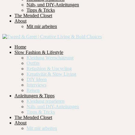
Näh- und DIY-Anleitungen
Tipps & Tricks
The Mended Closet
About
Mit mir arbeiten
Home
Slow Fashion & Lifestyle
Kleidung Wertschätzung
Outfits
Refashion & Upcycling
Kreativität & Slow Living
DIY Ideen
Interviews
Reisen
Anleitungen & Tipps
Kleidung reparieren
Näh- und DIY-Anleitungen
Tipps & Tricks
The Mended Closet
About
Mit mir arbeiten