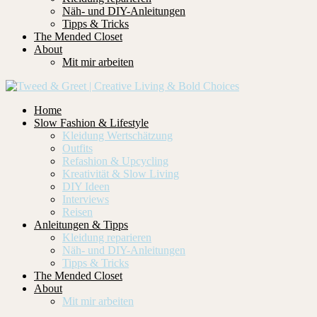
Näh- und DIY-Anleitungen
Tipps & Tricks
The Mended Closet
About
Mit mir arbeiten
Home
Slow Fashion & Lifestyle
Kleidung Wertschätzung
Outfits
Refashion & Upcycling
Kreativität & Slow Living
DIY Ideen
Interviews
Reisen
Anleitungen & Tipps
Kleidung reparieren
Näh- und DIY-Anleitungen
Tipps & Tricks
The Mended Closet
About
Mit mir arbeiten