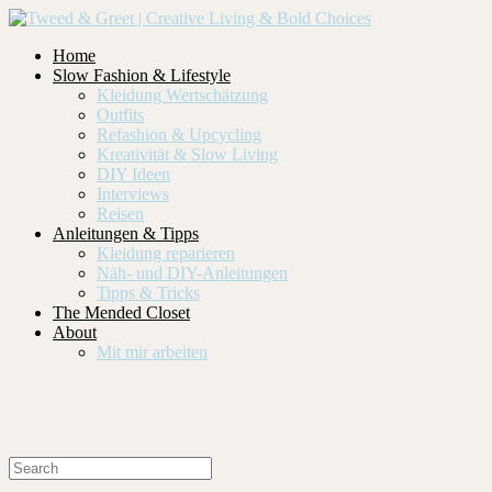
Home
Slow Fashion & Lifestyle
Kleidung Wertschätzung
Outfits
Refashion & Upcycling
Kreativität & Slow Living
DIY Ideen
Interviews
Reisen
Anleitungen & Tipps
Kleidung reparieren
Näh- und DIY-Anleitungen
Tipps & Tricks
The Mended Closet
About
Mit mir arbeiten