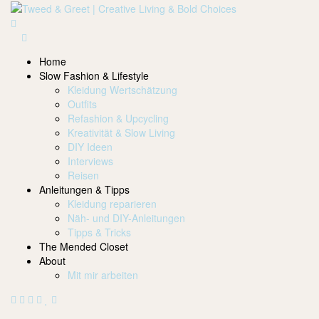
Home
Slow Fashion & Lifestyle
Kleidung Wertschätzung
Outfits
Refashion & Upcycling
Kreativität & Slow Living
DIY Ideen
Interviews
Reisen
Anleitungen & Tipps
Kleidung reparieren
Näh- und DIY-Anleitungen
Tipps & Tricks
The Mended Closet
About
Mit mir arbeiten