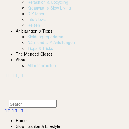
Refashion & Upcycling
Kreativität & Slow Living
DIY Ideen
Interviews
Reisen
Anleitungen & Tipps
Kleidung reparieren
Näh- und DIY-Anleitungen
Tipps & Tricks
The Mended Closet
About
Mit mir arbeiten
Home
Slow Fashion & Lifestyle