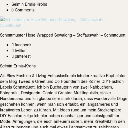
Selmin Ermis-Krohs
0 Comments
Schnittmuster Hose Wrapped Sewalong – Stoffauswahl – Schnittduett
facebook
twitter
pinterest
Selmin Ermis-Krohs
Als Slow Fashion & Living Enthusiastin bin ich der kreative Kopf hinter
dem Blog Tweed & Greet und Co-Founderin des Kölner DIY Fashion
Labels Schnittduett. Ich bin Buchautorin von zwei Nähbüchern,
Fotografin, Designerin, Content Creator, Multilinguistin, stolze
Hundemama und ich glaube sehr stark daran, dass wundervolle Dinge
geschehen können, wenn man sich erlaubt, ein langsameres und
kreativeres Leben zu führen. Mit Ideen rund um mein Steckenpferd
DIY Fashion zeige ich hier neben nachhaltiger und selbstgenähter
Mode, Anregungen, die euch anfeuern sollen, mehr Kreativität in den
Alltag zu bringen und auch mal etwas Langsamkeit zu zelebrieren.