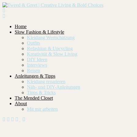
Home
Slow Fashion & Lifestyle
Kleidung Wertschätzung
Outfits
Refashion & Upcycling
Kreativität & Slow Living
DIY Ideen
Interviews
Reisen
Anleitungen & Tipps
Kleidung reparieren
Näh- und DIY-Anleitungen
Tipps & Tricks
The Mended Closet
About
Mit mir arbeiten