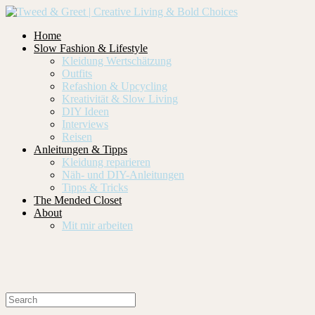
Home
Slow Fashion & Lifestyle
Kleidung Wertschätzung
Outfits
Refashion & Upcycling
Kreativität & Slow Living
DIY Ideen
Interviews
Reisen
Anleitungen & Tipps
Kleidung reparieren
Näh- und DIY-Anleitungen
Tipps & Tricks
The Mended Closet
About
Mit mir arbeiten