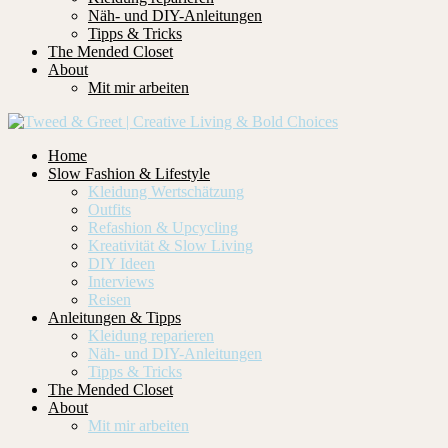
Näh- und DIY-Anleitungen
Tipps & Tricks
The Mended Closet
About
Mit mir arbeiten
Home
Slow Fashion & Lifestyle
Kleidung Wertschätzung
Outfits
Refashion & Upcycling
Kreativität & Slow Living
DIY Ideen
Interviews
Reisen
Anleitungen & Tipps
Kleidung reparieren
Näh- und DIY-Anleitungen
Tipps & Tricks
The Mended Closet
About
Mit mir arbeiten