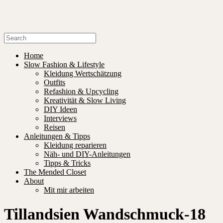
Home
Slow Fashion & Lifestyle
Kleidung Wertschätzung
Outfits
Refashion & Upcycling
Kreativität & Slow Living
DIY Ideen
Interviews
Reisen
Anleitungen & Tipps
Kleidung reparieren
Näh- und DIY-Anleitungen
Tipps & Tricks
The Mended Closet
About
Mit mir arbeiten
Tillandsien Wandschmuck-18