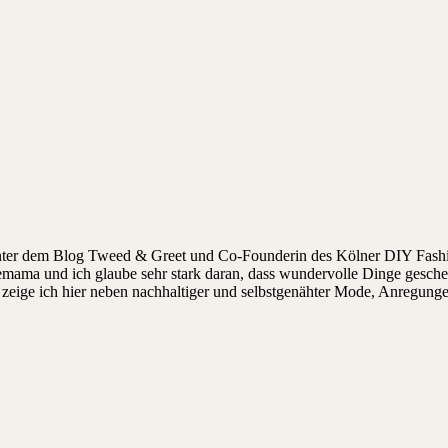
hinter dem Blog Tweed & Greet und Co-Founderin des Kölner DIY Fashi
ndemama und ich glaube sehr stark daran, dass wundervolle Dinge gesch
ige ich hier neben nachhaltiger und selbstgenähter Mode, Anregungen, 