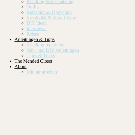
Kleidung Wertschätzung
Outfits
Refashion & Upcycling
Kreativität & Slow Living
DIY Ideen
Interviews
Reisen
Anleitungen & Tipps
Kleidung reparieren
Näh- und DIY-Anleitungen
Tipps & Tricks
The Mended Closet
About
Mit mir arbeiten