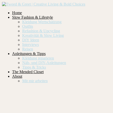
Home
Slow Fashion & Lifestyle
Kleidung Wertschätzung
Outfits
Refashion & Upcycling
Kreativität & Slow Living
DIY Ideen
Interviews
Reisen
Anleitungen & Tipps
Kleidung reparieren
Näh- und DIY-Anleitungen
Tipps & Tricks
The Mended Closet
About
Mit mir arbeiten