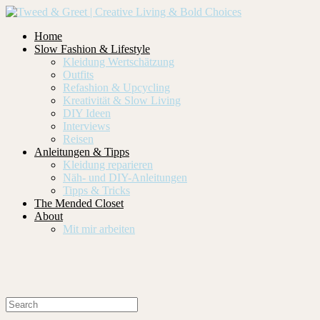
Home
Slow Fashion & Lifestyle
Kleidung Wertschätzung
Outfits
Refashion & Upcycling
Kreativität & Slow Living
DIY Ideen
Interviews
Reisen
Anleitungen & Tipps
Kleidung reparieren
Näh- und DIY-Anleitungen
Tipps & Tricks
The Mended Closet
About
Mit mir arbeiten