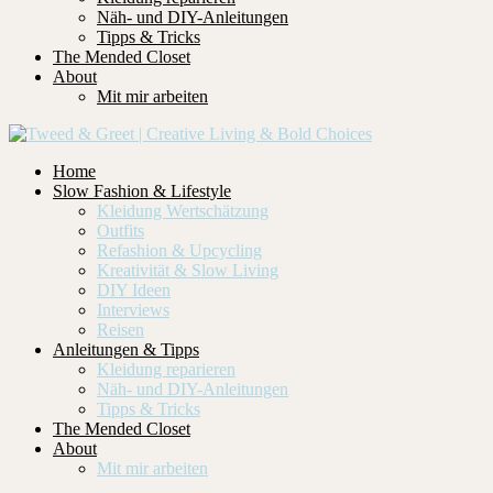
Näh- und DIY-Anleitungen
Tipps & Tricks
The Mended Closet
About
Mit mir arbeiten
Home
Slow Fashion & Lifestyle
Kleidung Wertschätzung
Outfits
Refashion & Upcycling
Kreativität & Slow Living
DIY Ideen
Interviews
Reisen
Anleitungen & Tipps
Kleidung reparieren
Näh- und DIY-Anleitungen
Tipps & Tricks
The Mended Closet
About
Mit mir arbeiten