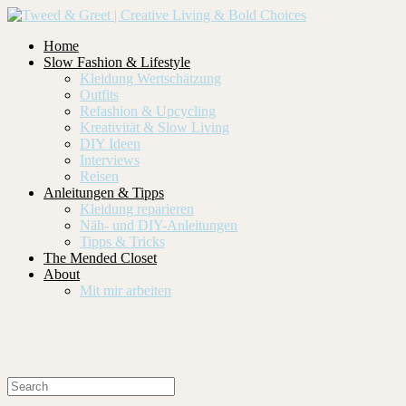
Home
Slow Fashion & Lifestyle
Kleidung Wertschätzung
Outfits
Refashion & Upcycling
Kreativität & Slow Living
DIY Ideen
Interviews
Reisen
Anleitungen & Tipps
Kleidung reparieren
Näh- und DIY-Anleitungen
Tipps & Tricks
The Mended Closet
About
Mit mir arbeiten