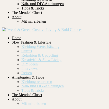
Näh- und DIY-Anleitungen
Tipps & Tricks
The Mended Closet
About
Mit mir arbeiten
Home
Slow Fashion & Lifestyle
Kleidung Wertschätzung
Outfits
Refashion & Upcycling
Kreativität & Slow Living
DIY Ideen
Interviews
Reisen
Anleitungen & Tipps
Kleidung reparieren
Näh- und DIY-Anleitungen
Tipps & Tricks
The Mended Closet
About
Mit mir arbeiten