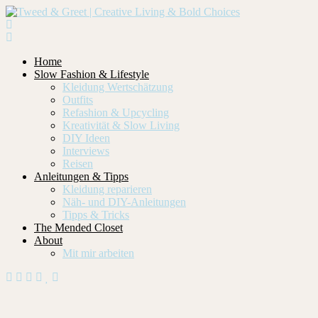
Home
Slow Fashion & Lifestyle
Kleidung Wertschätzung
Outfits
Refashion & Upcycling
Kreativität & Slow Living
DIY Ideen
Interviews
Reisen
Anleitungen & Tipps
Kleidung reparieren
Näh- und DIY-Anleitungen
Tipps & Tricks
The Mended Closet
About
Mit mir arbeiten