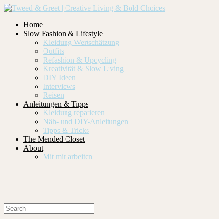
Home
Slow Fashion & Lifestyle
Kleidung Wertschätzung
Outfits
Refashion & Upcycling
Kreativität & Slow Living
DIY Ideen
Interviews
Reisen
Anleitungen & Tipps
Kleidung reparieren
Näh- und DIY-Anleitungen
Tipps & Tricks
The Mended Closet
About
Mit mir arbeiten