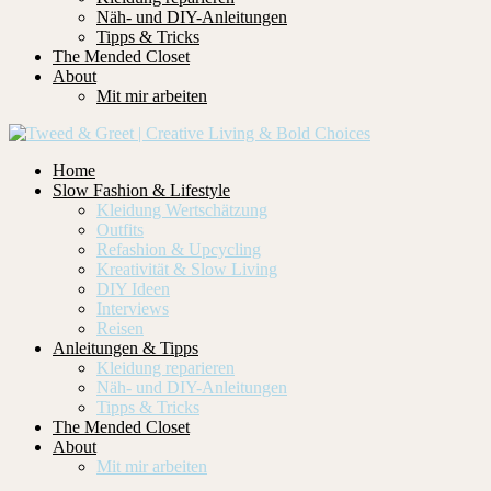
Näh- und DIY-Anleitungen
Tipps & Tricks
The Mended Closet
About
Mit mir arbeiten
Home
Slow Fashion & Lifestyle
Kleidung Wertschätzung
Outfits
Refashion & Upcycling
Kreativität & Slow Living
DIY Ideen
Interviews
Reisen
Anleitungen & Tipps
Kleidung reparieren
Näh- und DIY-Anleitungen
Tipps & Tricks
The Mended Closet
About
Mit mir arbeiten