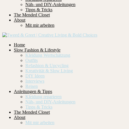
Näh- und DIY-Anleitungen
Tipps & Tricks
The Mended Closet
About
Mit mir arbeiten
Home
Slow Fashion & Lifestyle
Kleidung Wertschätzung
Outfits
Refashion & Upcycling
Kreativität & Slow Living
DIY Ideen
Interviews
Reisen
Anleitungen & Tipps
Kleidung reparieren
Näh- und DIY-Anleitungen
Tipps & Tricks
The Mended Closet
About
Mit mir arbeiten