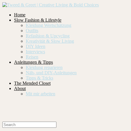
Home
Slow Fashion & Lifestyle
Kleidung Wertschätzung
Outfits
Refashion & Upcycling
Kreativität & Slow Living
DIY Ideen
Interviews
Reisen
Anleitungen & Tipps
Kleidung reparieren
Näh- und DIY-Anleitungen
Tipps & Tricks
The Mended Closet
About
Mit mir arbeiten