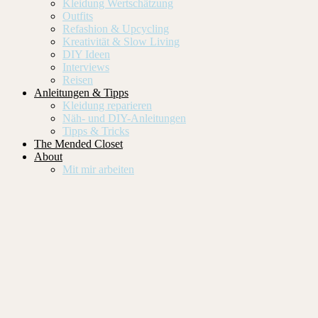
Kleidung Wertschätzung
Outfits
Refashion & Upcycling
Kreativität & Slow Living
DIY Ideen
Interviews
Reisen
Anleitungen & Tipps
Kleidung reparieren
Näh- und DIY-Anleitungen
Tipps & Tricks
The Mended Closet
About
Mit mir arbeiten