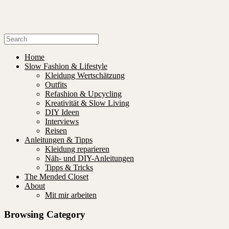
Home
Slow Fashion & Lifestyle
Kleidung Wertschätzung
Outfits
Refashion & Upcycling
Kreativität & Slow Living
DIY Ideen
Interviews
Reisen
Anleitungen & Tipps
Kleidung reparieren
Näh- und DIY-Anleitungen
Tipps & Tricks
The Mended Closet
About
Mit mir arbeiten
Browsing Category