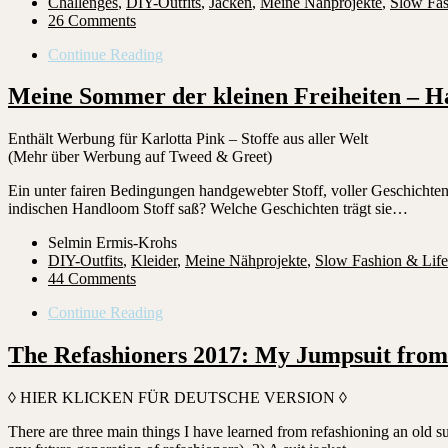
Challenges
,
DIY-Outfits
,
Jacken
,
Meine Nähprojekte
,
Slow Fas
26 Comments
Continue Reading
Meine Sommer der kleinen Freiheiten – H
Enthält Werbung für Karlotta Pink – Stoffe aus aller Welt
(Mehr über Werbung auf Tweed & Greet)
Ein unter fairen Bedingungen handgewebter Stoff, voller Geschichten
indischen Handloom Stoff saß? Welche Geschichten trägt sie…
Selmin Ermis-Krohs
DIY-Outfits
,
Kleider
,
Meine Nähprojekte
,
Slow Fashion & Life
44 Comments
Continue Reading
The Refashioners 2017: My Jumpsuit from
◊ HIER KLICKEN FÜR DEUTSCHE VERSION ◊
There are three main things I have learned from refashioning an old su