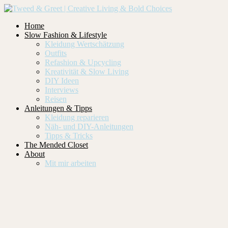
Home
Slow Fashion & Lifestyle
Kleidung Wertschätzung
Outfits
Refashion & Upcycling
Kreativität & Slow Living
DIY Ideen
Interviews
Reisen
Anleitungen & Tipps
Kleidung reparieren
Näh- und DIY-Anleitungen
Tipps & Tricks
The Mended Closet
About
Mit mir arbeiten