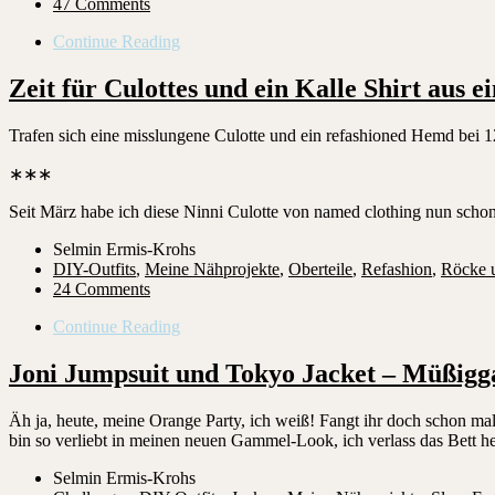
47 Comments
Continue Reading
Zeit für Culottes und ein Kalle Shirt aus
Trafen sich eine misslungene Culotte und ein refashioned Hemd bei
∗∗∗
Seit März habe ich diese Ninni Culotte von named clothing nun scho
Selmin Ermis-Krohs
DIY-Outfits
,
Meine Nähprojekte
,
Oberteile
,
Refashion
,
Röcke 
24 Comments
Continue Reading
Joni Jumpsuit und Tokyo Jacket – Müßigga
Äh ja, heute, meine Orange Party, ich weiß! Fangt ihr doch schon mal 
bin so verliebt in meinen neuen Gammel-Look, ich verlass das Bett 
Selmin Ermis-Krohs