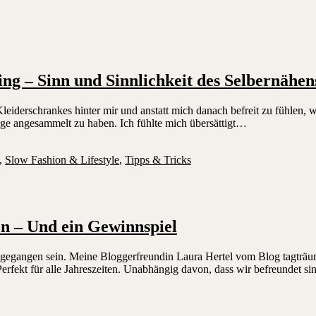
ng – Sinn und Sinnlichkeit des Selbernähen
derschrankes hinter mir und anstatt mich danach befreit zu fühlen, wi
rge angesammelt zu haben. Ich fühlte mich übersättigt…
,
Slow Fashion & Lifestyle
,
Tipps & Tricks
en – Und ein Gewinnspiel
beigegangen sein. Meine Bloggerfreundin Laura Hertel vom Blog tagträum
rfekt für alle Jahreszeiten. Unabhängig davon, dass wir befreundet si