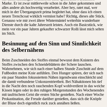
Marke. Er ist zwar mittlerweile schon in die Jahre gekommen und
alles andere als hochwertig verarbeitet. Aber hey, ratet mal, wer
mich in der Übergangszeit prima begleitet hat, ohne dass ich einen
neuen Trenchcoat wirklich vermisst habe? Richtig, dieses alte Stück.
Genauso wie mir zwei ältere Wintermäntel weiterhin wunderbare
Dienste durch die kalte Jahreszeit leisten. Auch ein Basicstück, wie
mein vor ein paar Jahren gekaufter schwarzer Rolli lässt mich selten
im Stich.
Besinnung auf den Sinn und Sinnlichkeit
des Selbernähens
Beim Zuschneiden des Stoffes einmal bewusst dem Knistern des
Stoffes zwischen den Schneideblättern der Schere lauschen.
Wahrnehmen, wie sich nach einer halben Stunde Zuschnitt auf dem
Fußboden meine Knie anfühlen. Den Hunger spüren, der sich nach
ein paar Stunden fokussiertem Nähen irgendwann einschleicht und
die damit verbundene Unkonzentriertheit. Bei Nähaktionen bis tief
in die Nacht den noch rauchenden Kopf wohlverdient in das weiche
Kissen legen oder in den ruhigen Morgenstunden des Wochenendes
mit taufrischem Geist die ersten Stiche genießen. Nach einer Woche
Prokastination, die Freude darüber genießen, dass sich die Knöpfe
der Bluse doch eigentlich ruck zuck annähen ließen.