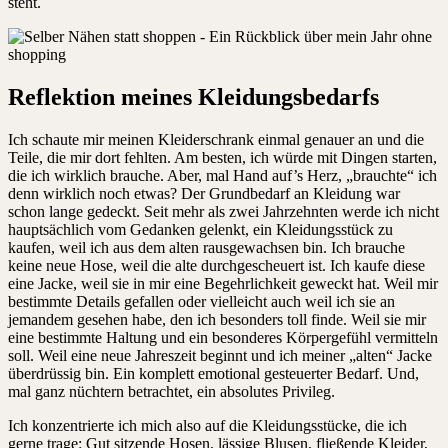
steht.
Reflektion meines Kleidungsbedarfs
Ich schaute mir meinen Kleiderschrank einmal genauer an und die
Teile, die mir dort fehlten. Am besten, ich würde mit Dingen starten,
die ich wirklich brauche. Aber, mal Hand auf’s Herz, „brauchte“ ich
denn wirklich noch etwas? Der Grundbedarf an Kleidung war
schon lange gedeckt. Seit mehr als zwei Jahrzehnten werde ich nicht
hauptsächlich vom Gedanken gelenkt, ein Kleidungsstück zu
kaufen, weil ich aus dem alten rausgewachsen bin. Ich brauche
keine neue Hose, weil die alte durchgescheuert ist. Ich kaufe diese
eine Jacke, weil sie in mir eine Begehrlichkeit geweckt hat. Weil mir
bestimmte Details gefallen oder vielleicht auch weil ich sie an
jemandem gesehen habe, den ich besonders toll finde. Weil sie mir
eine bestimmte Haltung und ein besonderes Körpergefühl vermitteln
soll. Weil eine neue Jahreszeit beginnt und ich meiner „alten“ Jacke
überdrüssig bin. Ein komplett emotional gesteuerter Bedarf. Und,
mal ganz nüchtern betrachtet, ein absolutes Privileg.
Ich konzentrierte ich mich also auf die Kleidungsstücke, die ich
gerne trage: Gut sitzende Hosen, lässige Blusen, fließende Kleider,