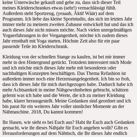
keine Unterwäsche gekauft und gebe zu, dass sich dieser Teil
meines Kleiderschrankes etwas (sehr!) vernachlässigt fühlt.
Außerdem steht Sportzeug, (yeaaah, Äktif Wäär) auf dem
Programm. Ich liebe das kleine Sportstudio, das sich im letzten Jahr
immer mehr zu meinem zweiten Zuhause entwickelt hat und das ich
auch dieses Jahr nicht missen möchte. Nach vielen unregelmäßigen
Yogaerfahrungen in der Vergangenheit, möchte ich zudem dieses
Jahr ernsthaft mit Yoga starten. Höchste Zeit also für ein paar
passende Teile im Kleiderschrank.
Kleidung von der schnellen Stange zu kaufen, ist bei mir immer
mehr in den Hintergrund gerückt. Trotzdem interessiert mich Mode
und ich möchte mich dieses Jahr mehr mit besonderen oder
nachhaltigen Konzepten beschäftigen. Das Thema Refashion ist
außerdem immer noch eine Herzensangelegenheit. Ich bin so froh,
dass ich dieses Jahr für mich durchgezogen habe. Dadurch habe ich
mehr Achtsamkeit in meine Nähgewohnheiten gebracht, schätzen
gelernt was ich habe und die Werte, die ich zu meiner Kleidung
habe, klarer herausgestellt. Meine Gedanken sind geordnet und ich
bin parat für ein weiteres Jahr voller sinnlicher Momente an der
Nähmaschine. 2018, Du kannst kommen!
Ihr Hasen, wie sieht es bei Euch aus? Habt ihr Euch auch Gedanken
gemacht, wie ihr dieses Nähjahr für Euch angehen wollt? Gibt es
Herausforderungen auf dem Nähtisch, die Ihr dieses Jahr endlich