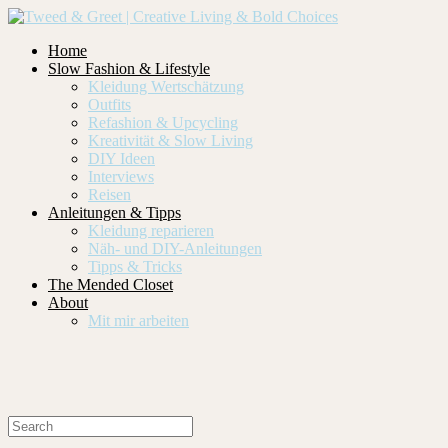
Home
Slow Fashion & Lifestyle
Kleidung Wertschätzung
Outfits
Refashion & Upcycling
Kreativität & Slow Living
DIY Ideen
Interviews
Reisen
Anleitungen & Tipps
Kleidung reparieren
Näh- und DIY-Anleitungen
Tipps & Tricks
The Mended Closet
About
Mit mir arbeiten