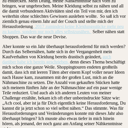
zu entdecken. Mein Drang, meine Nähkenntnisse nach vorn zu
bringen, war ungebrochen. Meine Kleidung selbst zu nähen und all
die damit verbundenen Aktivitäten sind ein Teil von mir, den ich
weiterhin ohne schlechtes Gewissen ausleben wollte. So saß ich vor
ziemlich genau einem Jahr auf der Couch und stellte mich der
Herausforderung
, 2017 zumindest keine Kleidungsstücke mehr neu
zu kaufen, sondern nur noch alles selbstzunähen.
Selber nähen statt
Shoppen. Das war die neue Devise.
Aber konnte so ein Jahr überhaupt herausfordernd für mich werden?
Durch das Selbernähen, hatte sich in der Vergangenheit mein
Kaufverhalten von Kleidung bereits drastisch geändert,
auch
darüber habe ich bereits geschrieben,
denn dieses Thema beschäftigt
mich schon eine ganze Weile. Shoppingtouren endeten großteils
damit, dass ich mit leeren Tüten aber einem Kopf voller neuer Ideen
nach Hause kam, zusammen mit der großen Lust, mich an die
Nähmaschine zu setzen. Die Anzahl von gekauften Stücken hatte
sich meinem fünften Jahr an der Nähmaschine auf ein paar wenige
Teile reduziert. Und auch als ich anderen Leuten von meiner
Challenge erzählte, bekam ich oft eher unbeeindruckte Sätze wie:
„Ach cool, aber ist ja für Dich eigentlich keine Herausforderung, Du
kannst dir ja jetzt schon so viel selbst nähen.“ Das stimmte. Was für
Herausforderungen und Veränderungen konnte mir dieses Jahr also
überhaupt bringen? Ich musste also etwas tiefer in mich hinein
hören, als jemand, der noch ganz am Anfang seiner Nähkenntnisse