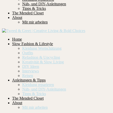
Näh- und DIY-Anleitungen
Tipps & Tricks
The Mended Closet
About
Mit mir arbeiten
Home
Slow Fashion & Lifestyle
Kleidung Wertschätzung
Outfits
Refashion & Upcycling
Kreativität & Slow Living
DIY Ideen
Interviews
Reisen
Anleitungen & Tipps
Kleidung reparieren
Näh- und DIY-Anleitungen
Tipps & Tricks
The Mended Closet
About
Mit mir arbeiten