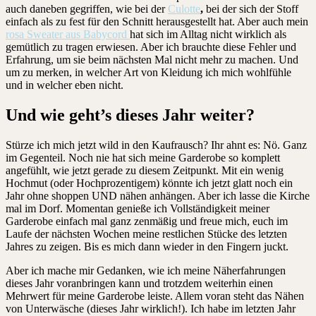
auch daneben gegriffen, wie bei der
Culotte
,
bei der sich der Stoff
einfach als zu fest für den Schnitt herausgestellt hat. Aber auch mein
rosa Sweater aus Babycord
hat sich im Alltag nicht wirklich als
gemütlich zu tragen erwiesen. Aber ich brauchte diese Fehler und
Erfahrung, um sie beim nächsten Mal nicht mehr zu machen. Und
um zu merken, in welcher Art von Kleidung ich mich wohlfühle
und in welcher eben nicht.
Und wie geht’s dieses Jahr weiter?
Stürze ich mich jetzt wild in den Kaufrausch? Ihr ahnt es: Nö. Ganz
im Gegenteil. Noch nie hat sich meine Garderobe so komplett
angefühlt, wie jetzt gerade zu diesem Zeitpunkt. Mit ein wenig
Hochmut (oder Hochprozentigem) könnte ich jetzt glatt noch ein
Jahr ohne shoppen UND nähen anhängen. Aber ich lasse die Kirche
mal im Dorf. Momentan genieße ich Vollständigkeit meiner
Garderobe einfach mal ganz zenmäßig und freue mich, euch im
Laufe der nächsten Wochen meine restlichen Stücke des letzten
Jahres zu zeigen. Bis es mich dann wieder in den Fingern juckt.
Aber ich mache mir Gedanken, wie ich meine Näherfahrungen
dieses Jahr voranbringen kann und trotzdem weiterhin einen
Mehrwert für meine Garderobe leiste. Allem voran steht das Nähen
von Unterwäsche (dieses Jahr wirklich!). Ich habe im letzten Jahr