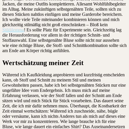
Jacken, die meine Outfits komplettieren. Allesamt Wohlfühlbegleiter
im Alltag. Meine zukünftigen selbstgenähten Teile, sollten sich zu
diesen Stücken nahtlos einfügen und meine Garderobe bereichern.
Ich wollte viele Teile miteinander kombinieren können und mich
gleichzeitig stilmäßig nicht groß einschränken – Bloß kein
Stildilemma
! Es sollte Platz für Experimente sein. Gleichzeitig lag
die Herausforderung vor allem in der richtigen Schnitt- und
Stoffauswahl. Eine selbstgenähte Bluse sollte nicht nur aussehen
wie eine richtige Bluse, die Stoff- und Schnittkombination sollte sich
am Ende am Körper richtig anfühlen.
Wertschätzung meiner Zeit
Während ich Kaufkleidung anprobieren und kurzfristig entscheiden
kann, ob Stoff und Schnitt zu meinem Stil und meinen
Gewohnheiten passen, habe ich bei selbstgenähten Stücken nur eine
ungefähre Idee vom Endergebnis. Ich muss mich auf meine
Erfahrung verlassen, wie der Stoff fallen und der Schnitt am Ende
sitzen wird und mich Stück für Stück vorarbeiten. Das dauert seine
Zeit, die ich mir dafür nehmen muss. Überhaupt, die Kostbarkeit der
Zeit einmal wertschätzen: Während ich zuschneide, nähe, bügle
oder versäume, kann ich nichts Anderes tun als mich auf dieses eine
Werk vor mir zu konzentrieren. Wie lange brauche ich für eine
Bluse, wie lange dauert ein einfaches Shirt? Das Auseinandersetzen