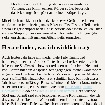
Das Nähen eines Kleidungsstückes ist ein sinnlicher
Vorgang, den ich im ganzen Körper spüre, bevor ich
das Kleidungstück später an meinem Körper trage.
Mir einfach mal klar machen, das ich dieses Gefühl, nie haben
werde, wenn ich mir ein ganzes Paket mit Fast Fashion Teilen mit
einem Fingerschnipser nach Hause bestelle oder meine vollen Tüten
von der Shoppingmeile erst einmal achtlos hinter die Eingangstür
stelle, um danach mit meinem Alltag weiterzumachen.
Herausfinden, was ich wirklich trage
Auch letztes Jahr habe ich wieder viele Teile genäht und
herumexperimentiert. Aber es fühlte sich viel reflektierter an: Ich
habe meine Stoffvorräte bewusst reduziert und bin beim Neukauf
von Stoffen mit dem Anspruch herangegangen, meine Garderobe zu
ergänzen und mich nicht einfach der Verzauberung eines Musters
oder Stoffgefühls hinzugeben. Bei Schnitten habe ich mich dieses
Jahr besonders auf lässige Blusenschnitte und -kleider konzentriert,
dabei sind Lieblinge entstanden, wie mein
Kalle Shirt
,
meine
Holzfällerbluse
oder das
Reeta Dress von named
.
Der fließende
Stoff und Schnitt sind eine besonders schöne Kombination, die ich
das ganze Jahr über – im Winter mit einem Pulli drunter – getragen
habe. Bei anderen Teilen wollte ich experimentieren und habe dabei