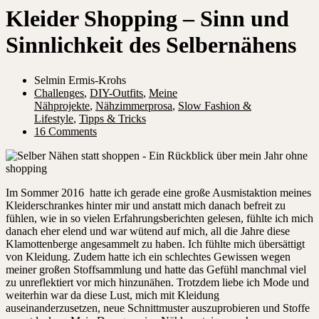
Kleider Shopping – Sinn und
Sinnlichkeit des Selbernähens
Selmin Ermis-Krohs
Challenges
,
DIY-Outfits
,
Meine
Nähprojekte
,
Nähzimmerprosa
,
Slow Fashion &
Lifestyle
,
Tipps & Tricks
16 Comments
Im Sommer 2016 hatte ich gerade eine große Ausmistaktion meines
Kleiderschrankes hinter mir und anstatt mich danach befreit zu
fühlen, wie in so vielen Erfahrungsberichten gelesen, fühlte ich mich
danach eher elend und war wütend auf mich, all die Jahre diese
Klamottenberge angesammelt zu haben. Ich fühlte mich übersättigt
von Kleidung. Zudem hatte ich ein schlechtes Gewissen wegen
meiner großen Stoffsammlung und hatte das Gefühl manchmal viel
zu unreflektiert vor mich hinzunähen. Trotzdem liebe ich Mode und
weiterhin war da diese Lust, mich mit Kleidung
auseinanderzusetzen, neue Schnittmuster auszuprobieren und Stoffe