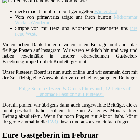
mecki macht mit ihrem bunt geringelten
Winterkleid
Vera von primaverita zeigte uns ihren bunten
Midsommar
Wickel-Wenderock
Strippe von mit Herz und Knöpfchen präsentierte uns
ihre
neue Weste
Vielen lieben Dank für eure vielen tollen Beiträge und auch das
fleißige Posten auf Instagram. Wir waren wirklich hin und weg und
haben regelmäßig in unserer obergeheimen Gastgeber-
Facebookgruppe fröhlich Konfetti gestreut.
Unser Pinterest Board ist nun auch online und wir sammeln dort mit
der Zeit fleißig eine Auswahl der von euch eingegangenen Beiträge:
Folge Selmin⋆Tweed & Greets Pinnwand „12 Letters of
Handmade Fashion“ auf Pinterest.
Dorthin pinnen wir übrigens dann auch ausgewählte Beiträge, die es
nicht geschafft haben sollten, bis zum 27. eines Monats ihren
Beitrag abzuliefern. Wenn ihr noch Fragen zur Aktion habt, könnt
ihr gerne einmal in die
FAQ
linsen und ansonsten einfach fragen.
Eure Gastgeberin im Februar