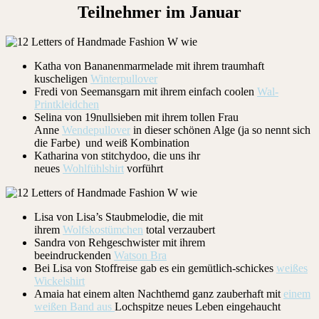
Teilnehmer im Januar
Katha von Bananenmarmelade mit ihrem traumhaft
kuscheligen
Winterpullover
Fredi von Seemansgarn mit ihrem einfach coolen
Wal-
Printkleidchen
Selina von 19nullsieben mit ihrem tollen Frau
Anne
Wendepullover
in dieser schönen Alge (ja so nennt sich
die Farbe) und weiß Kombination
Katharina von stitchydoo, die uns ihr
neues
Wohlfühlshirt
vorführt
Lisa von Lisa’s Staubmelodie, die mit
ihrem
Wolfskostümchen
total verzaubert
Sandra von Rehgeschwister mit ihrem
beeindruckenden
Watson Bra
Bei Lisa von Stoffreise gab es ein gemütlich-schickes
weißes
Wickelshirt
Amaia hat einem alten Nachthemd ganz zauberhaft mit
einem
weißen Band aus
Lochspitze neues Leben eingehaucht