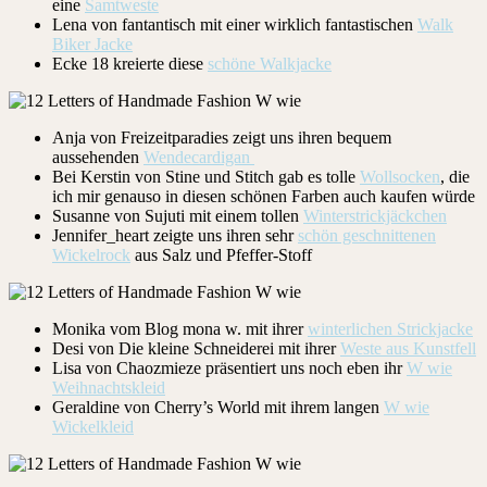
eine
Samtweste
Lena von fantantisch mit einer wirklich fantastischen
Walk
Biker Jacke
Ecke 18 kreierte diese
schöne Walkjacke
Anja von Freizeitparadies zeigt uns ihren bequem
aussehenden
Wendecardigan
Bei Kerstin von Stine und Stitch gab es tolle
Wollsocken
, die
ich mir genauso in diesen schönen Farben auch kaufen würde
Susanne von Sujuti mit einem tollen
Winterstrickjäckchen
Jennifer_heart zeigte uns ihren sehr
schön geschnittenen
Wickelrock
aus Salz und Pfeffer-Stoff
Monika vom Blog mona w. mit ihrer
winterlichen Strickjacke
Desi von Die kleine Schneiderei mit ihrer
Weste aus Kunstfell
Lisa von Chaozmieze präsentiert uns noch eben ihr
W wie
Weihnachtskleid
Geraldine von Cherry’s World mit ihrem langen
W wie
Wickelkleid