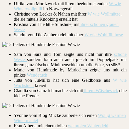
Ulrike vom Moritzwerk mit ihrem beeindruckenden
W wie
Winterwollpulli
im Norwegerstil
Christine von Lecker & Nähen mit ihrer
W wie Wollmütze
,
die sie mittels Knooking erstellt hat
Kristina von The little Sunshine, mit
ihrer schönen grauen
Weste
Sandra von Die Zaubernadel mit einer
W wie Wohlfühlhose
Sara von Sara und Tom zeigte uns nicht nur ihre
schöne
Weste
sondern kam auch auch gleich im Doppelpack mit
ihrem ganz frischen Minimenschlein um die Ecke, so süß!!
Marie von Handmade by Mariechen zeigte uns mit ein
pinkes
Wendetuch
Jutta von JuMiFlo hat sich eine Geldbörse aus
W wie
Wachstuch
kreiert
Claudia von Ganz ich machte sich mit
ihrem Wäschesack
eine
kleine Freude
Yvonne vom Blog Mücke zauberte sich einen
Wollig warmen
Wintermantel
Frau Alberta mit einem tollen
weinroten Winterkleid