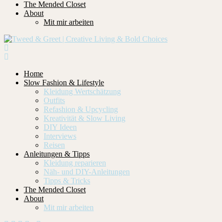
The Mended Closet
About
Mit mir arbeiten
Home
Slow Fashion & Lifestyle
Kleidung Wertschätzung
Outfits
Refashion & Upcycling
Kreativität & Slow Living
DIY Ideen
Interviews
Reisen
Anleitungen & Tipps
Kleidung reparieren
Näh- und DIY-Anleitungen
Tipps & Tricks
The Mended Closet
About
Mit mir arbeiten