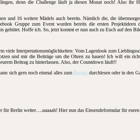
klingen, denn die Challenge läuft ja diesen Monat noch! Also ihr H
en und 16 weitere Mädels auch bereits. Nämlich die, die übermorge
ook Gruppe zum Event wurden bereits die ersten Projektideen dis
 gehütet. Hoffe ich. So, jetzt kommt er nun auch zu Euch auf den Bil
rm viele Interpretationsmöglichkeiten: Vom Lagenlook zum Lieblingss
lotzen und mir die Beiträge um die Ohren zu hauen! Ich will ein rich
eurem Beitrag zu hinterlassen. Also, der Countdown läuft!!
 kann sich gern noch einmal alles zum
Projekt
durchlesen oder in den G
r für Berlin weiter….uaaaah! Hier nun das Einsendeformular für euren 