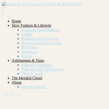
Home
Slow Fashion & Lifestyle
Kleidung Wertschätzung
Outfits
Refashion & Upcycling
Kreativität & Slow Living
DIY Ideen
Interviews
Reisen
Anleitungen & Tipps
Kleidung reparieren
Näh- und DIY-Anleitungen
Tipps & Tricks
The Mended Closet
About
Mit mir arbeiten