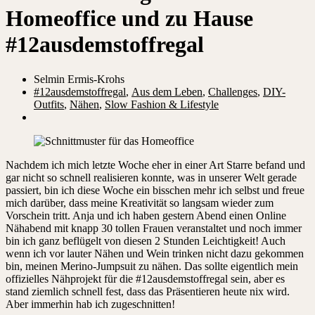
Homeoffice und zu Hause
#12ausdemstoffregal
Selmin Ermis-Krohs
#12ausdemstoffregal
,
Aus dem Leben
,
Challenges
,
DIY-
Outfits
,
Nähen
,
Slow Fashion & Lifestyle
Nachdem ich mich letzte Woche eher in einer Art Starre befand und
gar nicht so schnell realisieren konnte, was in unserer Welt gerade
passiert, bin ich diese Woche ein bisschen mehr ich selbst und freue
mich darüber, dass meine Kreativität so langsam wieder zum
Vorschein tritt. Anja und ich haben gestern Abend einen Online
Nähabend mit knapp 30 tollen Frauen veranstaltet und noch immer
bin ich ganz beflügelt von diesen 2 Stunden Leichtigkeit! Auch
wenn ich vor lauter Nähen und Wein trinken nicht dazu gekommen
bin, meinen Merino-Jumpsuit zu nähen. Das sollte eigentlich mein
offizielles Nähprojekt für die #12ausdemstoffregal sein, aber es
stand ziemlich schnell fest, dass das Präsentieren heute nix wird.
Aber immerhin hab ich zugeschnitten!