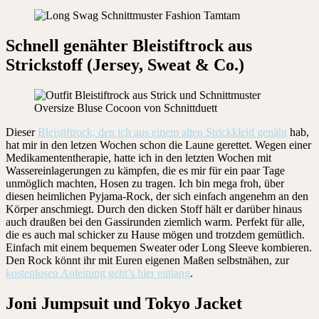
Schnell genähter Bleistiftrock aus
Strickstoff (Jersey, Sweat & Co.)
Dieser
Bleistiftrock, den ich aus einem alten Strickkleid genäht
hab,
hat mir in den letzen Wochen schon die Laune gerettet. Wegen einer
Medikamententherapie, hatte ich in den letzten Wochen mit
Wassereinlagerungen zu kämpfen, die es mir für ein paar Tage
unmöglich machten, Hosen zu tragen. Ich bin mega froh, über
diesen heimlichen Pyjama-Rock, der sich einfach angenehm an den
Körper anschmiegt. Durch den dicken Stoff hält er darüber hinaus
auch draußen bei den Gassirunden ziemlich warm. Perfekt für alle,
die es auch mal schicker zu Hause mögen und trotzdem gemütlich.
Einfach mit einem bequemen Sweater oder Long Sleeve kombieren.
Den Rock könnt ihr mit Euren eigenen Maßen selbstnähen, zur
kostenlosen Anleitung geht’s hier entlang
.
Joni Jumpsuit und Tokyo Jacket