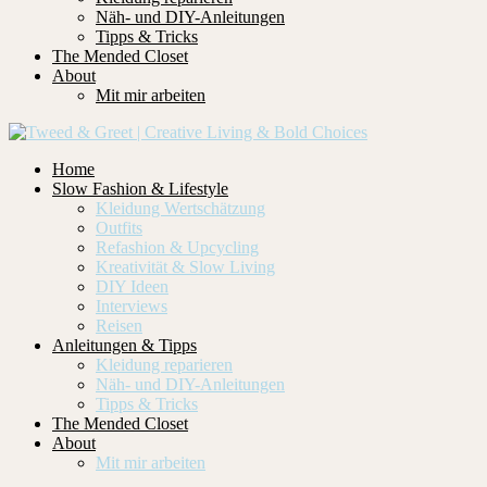
Näh- und DIY-Anleitungen
Tipps & Tricks
The Mended Closet
About
Mit mir arbeiten
Home
Slow Fashion & Lifestyle
Kleidung Wertschätzung
Outfits
Refashion & Upcycling
Kreativität & Slow Living
DIY Ideen
Interviews
Reisen
Anleitungen & Tipps
Kleidung reparieren
Näh- und DIY-Anleitungen
Tipps & Tricks
The Mended Closet
About
Mit mir arbeiten