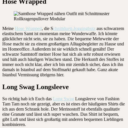
Hose Wrapped
Meine
Hose Wrapped
, die S
chnittduett-Joggingbutz
aus schwarzem
elastischem Samt ist momentan meine Wunderwaffe. Ich könnte
glücklicher nicht sein, sie zu haben. Die bequeme Mehrweite der
Hose macht sie zu einem großartigen Alltagsbegleiter zu Hause und
im Homeoffice. Außerdem ist sie wirklich schnell genäht! Der
schwarze Samtstoff meiner Hose hat sich als sehr robust erwiesen
und hält auch häufigen Wäschen stand. Die Herkunft des Stoffes ist
immer noch nicht klar, aber ich bin mir ziemlich sicher, dass ich ihn
damals in Istanbul auf dem Stoffmarkt gekauft habe. Ganz akute
Istanbul Vermissung übrigens hier.
Long Swag Longsleeve
So richtig hab ich Euch das
Long Swag
Longsleeve von Fashion
Tam Tam noch nie gezeigt, aber es ist eines der häufigsten Shirts die
ich aus dem Schrank hole. Der Merinostoff ist ebenfalls qualitativ
eine Granate und lässt sich super waschen. Das Shirt ist bequem,
gibt Luft und lässt sich großartig mit anderen bequemen Lieblingen
kombinieren.