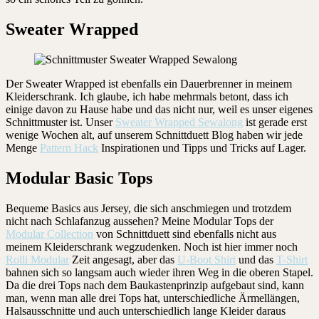
Sweater Wrapped
Der Sweater Wrapped ist ebenfalls ein Dauerbrenner in meinem
Kleiderschrank. Ich glaube, ich habe mehrmals betont, dass ich
einige davon zu Hause habe und das nicht nur, weil es unser eigenes
Schnittmuster ist. Unser
Sweater Wrapped Sewalong
ist gerade erst
wenige Wochen alt, auf unserem Schnittduett Blog haben wir jede
Menge
Pattern Hack
Inspirationen und Tipps und Tricks auf Lager.
Modular Basic Tops
Bequeme Basics aus Jersey, die sich anschmiegen und trotzdem
nicht nach Schlafanzug aussehen? Meine Modular Tops der
Modular Collection
von Schnittduett sind ebenfalls nicht aus
meinem Kleiderschrank wegzudenken. Noch ist hier immer noch
Rolli Modular
Zeit angesagt, aber das
U-Boot Shirt
und das
T-Shirt
bahnen sich so langsam auch wieder ihren Weg in die oberen Stapel.
Da die drei Tops nach dem Baukastenprinzip aufgebaut sind, kann
man, wenn man alle drei Tops hat, unterschiedliche Ärmellängen,
Halsausschnitte und auch unterschiedlich lange Kleider daraus