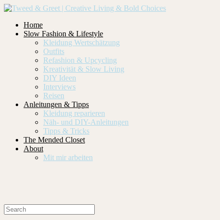
Home
Slow Fashion & Lifestyle
Kleidung Wertschätzung
Outfits
Refashion & Upcycling
Kreativität & Slow Living
DIY Ideen
Interviews
Reisen
Anleitungen & Tipps
Kleidung reparieren
Näh- und DIY-Anleitungen
Tipps & Tricks
The Mended Closet
About
Mit mir arbeiten