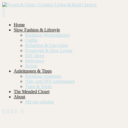
Home
Slow Fashion & Lifestyle
Kleidung Wertschätzung
Outfits
Refashion & Upcycling
Kreativität & Slow Living
DIY Ideen
Interviews
Reisen
Anleitungen & Tipps
Kleidung reparieren
Näh- und DIY-Anleitungen
Tipps & Tricks
The Mended Closet
About
Mit mir arbeiten