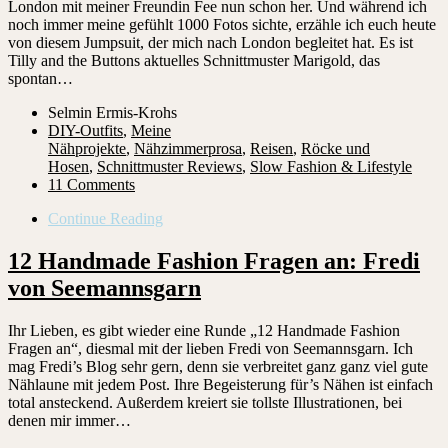
London mit meiner Freundin Fee nun schon her. Und während ich
noch immer meine gefühlt 1000 Fotos sichte, erzähle ich euch heute
von diesem Jumpsuit, der mich nach London begleitet hat. Es ist
Tilly and the Buttons aktuelles Schnittmuster Marigold, das
spontan…
Selmin Ermis-Krohs
DIY-Outfits
,
Meine
Nähprojekte
,
Nähzimmerprosa
,
Reisen
,
Röcke und
Hosen
,
Schnittmuster Reviews
,
Slow Fashion & Lifestyle
11 Comments
Continue Reading
12 Handmade Fashion Fragen an: Fredi
von Seemannsgarn
Ihr Lieben, es gibt wieder eine Runde „12 Handmade Fashion
Fragen an“, diesmal mit der lieben Fredi von Seemannsgarn. Ich
mag Fredi’s Blog sehr gern, denn sie verbreitet ganz ganz viel gute
Nählaune mit jedem Post. Ihre Begeisterung für’s Nähen ist einfach
total ansteckend. Außerdem kreiert sie tollste Illustrationen, bei
denen mir immer…