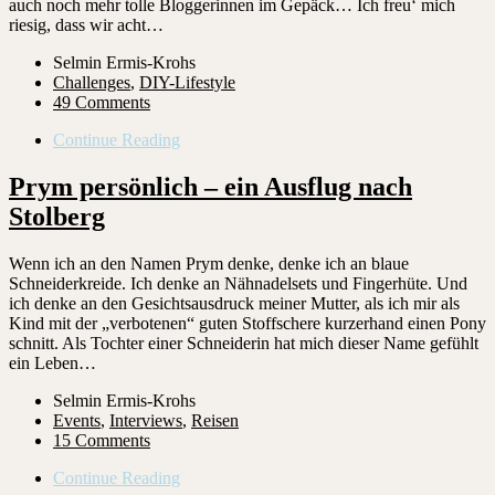
auch noch mehr tolle Bloggerinnen im Gepäck… Ich freu‘ mich
riesig, dass wir acht…
Selmin Ermis-Krohs
Challenges
,
DIY-Lifestyle
49 Comments
Continue Reading
Prym persönlich – ein Ausflug nach
Stolberg
Wenn ich an den Namen Prym denke, denke ich an blaue
Schneiderkreide. Ich denke an Nähnadelsets und Fingerhüte. Und
ich denke an den Gesichtsausdruck meiner Mutter, als ich mir als
Kind mit der „verbotenen“ guten Stoffschere kurzerhand einen Pony
schnitt. Als Tochter einer Schneiderin hat mich dieser Name gefühlt
ein Leben…
Selmin Ermis-Krohs
Events
,
Interviews
,
Reisen
15 Comments
Continue Reading