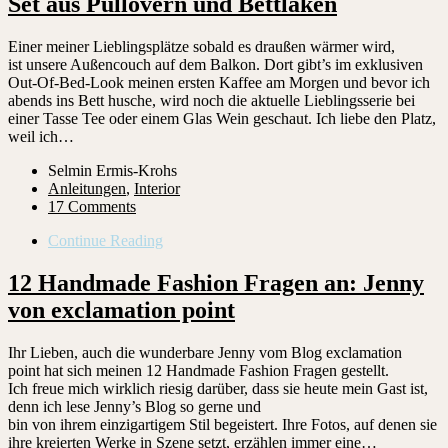
Set aus Pullovern und Bettlaken
Einer meiner Lieblingsplätze sobald es draußen wärmer wird,
ist unsere Außencouch auf dem Balkon. Dort gibt’s im exklusiven
Out-Of-Bed-Look meinen ersten Kaffee am Morgen und bevor ich
abends ins Bett husche, wird noch die aktuelle Lieblingsserie bei
einer Tasse Tee oder einem Glas Wein geschaut. Ich liebe den Platz,
weil ich…
Selmin Ermis-Krohs
Anleitungen
,
Interior
17 Comments
Continue Reading
12 Handmade Fashion Fragen an: Jenny
von exclamation point
Ihr Lieben, auch die wunderbare Jenny vom Blog exclamation
point hat sich meinen 12 Handmade Fashion Fragen gestellt.
Ich freue mich wirklich riesig darüber, dass sie heute mein Gast ist,
denn ich lese Jenny’s Blog so gerne und
bin von ihrem einzigartigem Stil begeistert. Ihre Fotos, auf denen sie
ihre kreierten Werke in Szene setzt, erzählen immer eine…