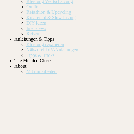
Kleidung Wertschätzung
Outfits
Refashion & Upcycling
Kreativität & Slow Living
DIY Ideen
Interviews
Reisen
Anleitungen & Tipps
Kleidung reparieren
Näh- und DIY-Anleitungen
Tipps & Tricks
The Mended Closet
About
Mit mir arbeiten