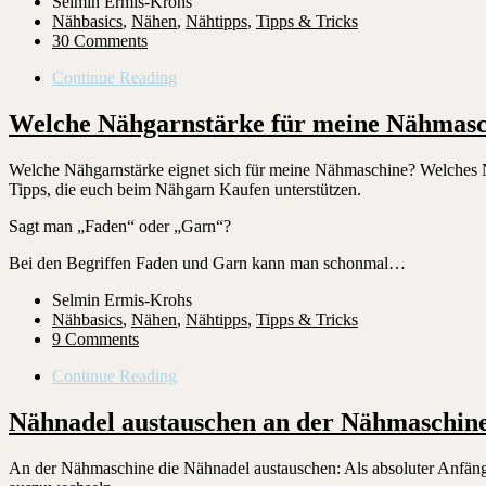
Selmin Ermis-Krohs
Nähbasics
,
Nähen
,
Nähtipps
,
Tipps & Tricks
30 Comments
Continue Reading
Welche Nähgarnstärke für meine Nähmasch
Welche Nähgarnstärke eignet sich für meine Nähmaschine? Welches Nä
Tipps, die euch beim Nähgarn Kaufen unterstützen.
Sagt man „Faden“ oder „Garn“?
Bei den Begriffen Faden und Garn kann man schonmal…
Selmin Ermis-Krohs
Nähbasics
,
Nähen
,
Nähtipps
,
Tipps & Tricks
9 Comments
Continue Reading
Nähnadel austauschen an der Nähmaschine 
An der Nähmaschine die Nähnadel austauschen: Als absoluter Anfänge