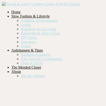
Home
Slow Fashion & Lifestyle
Kleidung Wertschätzung
Outfits
Refashion & Upcycling
Kreativität & Slow Living
DIY Ideen
Interviews
Reisen
Anleitungen & Tipps
Kleidung reparieren
Näh- und DIY-Anleitungen
Tipps & Tricks
The Mended Closet
About
Mit mir arbeiten