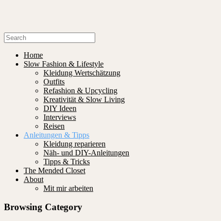
Home
Slow Fashion & Lifestyle
Kleidung Wertschätzung
Outfits
Refashion & Upcycling
Kreativität & Slow Living
DIY Ideen
Interviews
Reisen
Anleitungen & Tipps
Kleidung reparieren
Näh- und DIY-Anleitungen
Tipps & Tricks
The Mended Closet
About
Mit mir arbeiten
Browsing Category