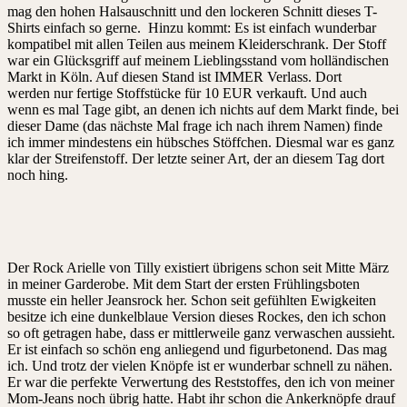
mag den hohen Halsauschnitt und den lockeren Schnitt dieses T-
Shirts einfach so gerne. Hinzu kommt: Es ist einfach wunderbar
kompatibel mit allen Teilen aus meinem Kleiderschrank. Der Stoff
war ein Glücksgriff auf meinem Lieblingsstand vom holländischen
Markt in Köln. Auf diesen Stand ist IMMER Verlass. Dort
werden nur fertige Stoffstücke für 10 EUR verkauft. Und auch
wenn es mal Tage gibt, an denen ich nichts auf dem Markt finde, bei
dieser Dame (das nächste Mal frage ich nach ihrem Namen) finde
ich immer mindestens ein hübsches Stöffchen. Diesmal war es ganz
klar der Streifenstoff. Der letzte seiner Art, der an diesem Tag dort
noch hing.
Der Rock Arielle von Tilly existiert übrigens schon seit Mitte März
in meiner Garderobe. Mit dem Start der ersten Frühlingsboten
musste ein heller Jeansrock her. Schon seit gefühlten Ewigkeiten
besitze ich eine dunkelblaue Version dieses Rockes, den ich schon
so oft getragen habe, dass er mittlerweile ganz verwaschen aussieht.
Er ist einfach so schön eng anliegend und figurbetonend. Das mag
ich. Und trotz der vielen Knöpfe ist er wunderbar schnell zu nähen.
Er war die perfekte Verwertung des Reststoffes, den ich von meiner
Mom-Jeans noch übrig hatte. Habt ihr schon die Ankerknöpfe drauf