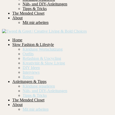
Näh- und DIY-Anleitungen
Tipps & Tricks
The Mended Closet
About
Mit mir arbeiten
Home
Slow Fashion & Lifestyle
Kleidung Wertschätzung
Outfits
Refashion & Upcycling
Kreativität & Slow Living
DIY Ideen
Interviews
Reisen
Anleitungen & Tipps
Kleidung reparieren
Näh- und DIY-Anleitungen
Tipps & Tricks
The Mended Closet
About
Mit mir arbeiten