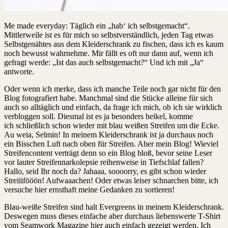
Me made everyday: Täglich ein „hab‘ ich selbstgemacht“.
Mittlerweile ist es für mich so selbstverständlich, jeden Tag etwas
Selbstgenähtes aus dem Kleiderschrank zu fischen, dass ich es kaum
noch bewusst wahrnehme. Mir fällt es oft nur dann auf, wenn ich
gefragt werde: „Ist das auch selbstgemacht?“ Und ich mit „Ja“
antworte.
Oder wenn ich merke, dass ich manche Teile noch gar nicht für den
Blog fotografiert habe. Manchmal sind die Stücke alleine für sich
auch so alltäglich und einfach, da frage ich mich, ob ich sie wirklich
verbloggen soll. Diesmal ist es ja besonders heikel, komme
ich schließlich schon wieder mit blau weißen Streifen um die Ecke.
Au weia, Selmin! In meinem Kleiderschrank ist ja durchaus noch
ein Bisschen Luft nach oben für Streifen. Aber mein Blog! Wieviel
Streifencontent verträgt denn so ein Blog bloß, bevor seine Leser
vor lauter Streifennarkolepsie reihenweise in Tiefschlaf fallen?
Hallo, seid Ihr noch da? Jahaaa, soooorry, es gibt schon wieder
Streiiifööön! Aufwaaachen! Oder etwas leiser schnarchen bitte, ich
versuche hier ernsthaft meine Gedanken zu sortieren!
Blau-weiße Streifen sind halt Evergreens in meinem Kleiderschrank.
Deswegen muss dieses einfache aber durchaus liebenswerte T-Shirt
vom Seamwork Magazine hier auch einfach gezeigt werden. Ich