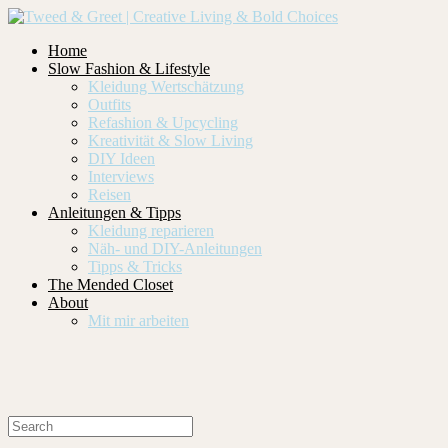
Home
Slow Fashion & Lifestyle
Kleidung Wertschätzung
Outfits
Refashion & Upcycling
Kreativität & Slow Living
DIY Ideen
Interviews
Reisen
Anleitungen & Tipps
Kleidung reparieren
Näh- und DIY-Anleitungen
Tipps & Tricks
The Mended Closet
About
Mit mir arbeiten