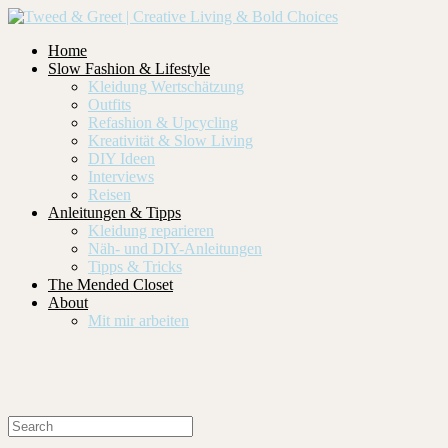
Home
Slow Fashion & Lifestyle
Kleidung Wertschätzung
Outfits
Refashion & Upcycling
Kreativität & Slow Living
DIY Ideen
Interviews
Reisen
Anleitungen & Tipps
Kleidung reparieren
Näh- und DIY-Anleitungen
Tipps & Tricks
The Mended Closet
About
Mit mir arbeiten