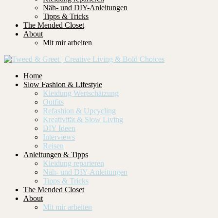
Näh- und DIY-Anleitungen
Tipps & Tricks
The Mended Closet
About
Mit mir arbeiten
Home
Slow Fashion & Lifestyle
Kleidung Wertschätzung
Outfits
Refashion & Upcycling
Kreativität & Slow Living
DIY Ideen
Interviews
Reisen
Anleitungen & Tipps
Kleidung reparieren
Näh- und DIY-Anleitungen
Tipps & Tricks
The Mended Closet
About
Mit mir arbeiten