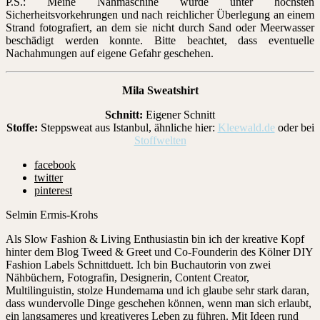
P.S.: Meine Nähmaschine wurde unter höchsten
Sicherheitsvorkehrungen und nach reichlicher Überlegung an einem
Strand fotografiert, an dem sie nicht durch Sand oder Meerwasser
beschädigt werden konnte. Bitte beachtet, dass eventuelle
Nachahmungen auf eigene Gefahr geschehen.
Mila Sweatshirt
Schnitt:
Eigener Schnitt
Stoffe:
Steppsweat aus Istanbul, ähnliche hier:
Kleewald.de
oder bei
Stoffwelten
facebook
twitter
pinterest
Selmin Ermis-Krohs
Als Slow Fashion & Living Enthusiastin bin ich der kreative Kopf
hinter dem Blog Tweed & Greet und Co-Founderin des Kölner DIY
Fashion Labels Schnittduett. Ich bin Buchautorin von zwei
Nähbüchern, Fotografin, Designerin, Content Creator,
Multilinguistin, stolze Hundemama und ich glaube sehr stark daran,
dass wundervolle Dinge geschehen können, wenn man sich erlaubt,
ein langsameres und kreativeres Leben zu führen. Mit Ideen rund