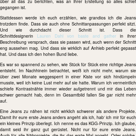
über all das zu berichten, was an ihrer Erstellung so alles schief
gegangen ist.
Stattdessen werde ich euch erzählen, wie grandios ich die Jeans
trotzdem finde. Dass sie auch ohne Schnittanpassungen perfekt sitzt.
Und wie durchdacht dieser Schnitt ist. Dass die
Schnittdesignerin
Lauren Dahl von baste and gather
in ihrer
Beschreibung versprach, dass sie passen wird, auch wenn der Schnitt
eng aussehen mag. Und dass sie wirklich auf Anhieb perfekt gepasst
hat. Und dass ich den hohen Bund liebe.
Es war so spannend zu sehen, wie Stück für Stück eine richtige Jeans
entsteht. Im Nachhinein betrachtet, weiß ich nicht mehr, warum sie
über zwei Monate weggesperrt in einer Kiste vor sich hindümpeln
musste, weil ich keine Lust mehr auf sie hatte. Warum ich vermeintlich
schiefe Kontrastnähte immer wieder aufgetrennt und mir das Leben
schwer gemacht hab, denn im Gesamtbild fallen Sie gar nicht mehr
auf.
Eine Jeans zu nähen ist nicht wirklich schwerer als andere Projekte.
Damit ihr eure erste Jeans anders angeht als ich, hab‘ ich mir für euch
ein kleines Prinzip überlegt. Ich nenne es das KGG-Prinzip. Ich glaube,
damit seid ihr ganz gut gerüstet. Nicht nur für eure erste Jeans.
Auch für alle Nähprojekte, die ihr das erste Mal angeht. Oder solche,