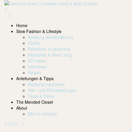
Home
Slow Fashion & Lifestyle
Kleidung Wertschätzung
Outfits
Refashion & Upcycling
Kreativität & Slow Living
DIY Ideen
Interviews
Reisen
Anleitungen & Tipps
Kleidung reparieren
Näh- und DIY-Anleitungen
Tipps & Tricks
The Mended Closet
About
Mit mir arbeiten