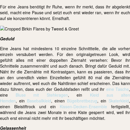
Für eine Jeans benötigt ihr Ruhe, wenn ihr merkt, dass ihr abgelenkt
seid, macht eine Pause und setzt euch erst wieder ran, wenn ihr euch
auf sie konzentrieren könnt. Ernsthaft.
Geduld
Eine Jeans hat mindestens 10 einzelne Schnittteile, die alle vorher
einzeln versäubert werden. Für den originalgetreuen Look, wird
gefühlt alles mit einer doppelten Ziernaht versehen: Bevor ihr
Schnitteile zusammennäht und auch danach. Bringt dafür Geduld mit.
Näht ihr die Ziernähte mit Kontrastgarn, kann es passieren, dass ihr
an den unendlich vielen Einzelteilen gefühlt 80 mal die Ziernähte
wieder auftrennt, weil euch die Nahtlinien schief erscheinen. Das kann
dazu führen, dass euch der Geduldsfaden reißt und ihr
eine Tasche
,
eine
Bluse mit Stehkragen
, ein
Kleid aus alte
Hemden
, ein
Baseballkleid
, einen
Bügelbrettbezug
, ein
Skaterkleid
,
einen Bleistiftrock und ein
Kissen-Decken-Ensemble
fertigstellt,
während die Jeans zwei Monate in eine Kiste gesperrt wird, weil ihr
euch erst einmal nicht mehr mit ihr beschäftigen möchtet.
Gelassenheit