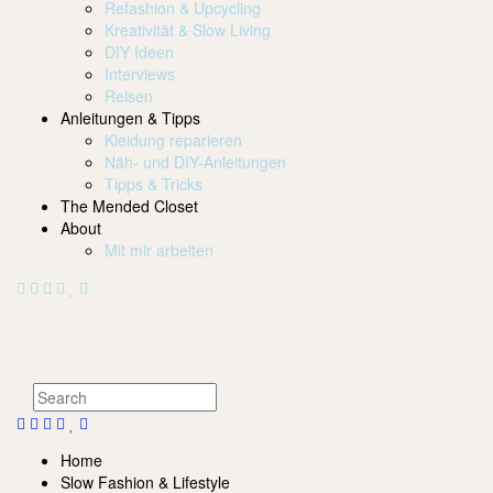
Refashion & Upcycling
Kreativität & Slow Living
DIY Ideen
Interviews
Reisen
Anleitungen & Tipps
Kleidung reparieren
Näh- und DIY-Anleitungen
Tipps & Tricks
The Mended Closet
About
Mit mir arbeiten
Home
Slow Fashion & Lifestyle