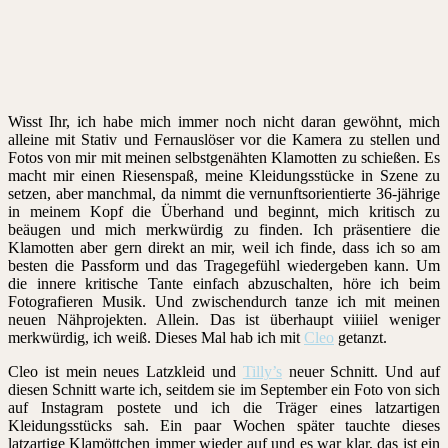
Wisst Ihr, ich habe mich immer noch nicht daran gewöhnt, mich
alleine mit Stativ und Fernauslöser vor die Kamera zu stellen und
Fotos von mir mit meinen selbstgenähten Klamotten zu schießen. Es
macht mir einen Riesenspaß, meine Kleidungsstücke in Szene zu
setzen, aber manchmal, da nimmt die vernunftsorientierte 36-jährige
in meinem Kopf die Überhand und beginnt, mich kritisch zu
beäugen und mich merkwürdig zu finden. Ich präsentiere die
Klamotten aber gern direkt an mir, weil ich finde, dass ich so am
besten die Passform und das Tragegefühl wiedergeben kann. Um
die innere kritische Tante einfach abzuschalten, höre ich beim
Fotografieren Musik. Und zwischendurch tanze ich mit meinen
neuen Nähprojekten. Allein. Das ist überhaupt viiiiel weniger
merkwürdig, ich weiß. Dieses Mal hab ich mit
Cleo
getanzt.
Cleo ist mein neues Latzkleid und
Tilly’s
neuer Schnitt. Und auf
diesen Schnitt warte ich, seitdem sie im September ein Foto von sich
auf Instagram postete und ich die Träger eines latzartigen
Kleidungsstücks sah. Ein paar Wochen später tauchte dieses
latzartige Klamöttchen immer wieder auf und es war klar, das ist ein