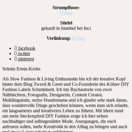
Strumpfhose:
Oysho
Stiefel
gekauft in Istanbul bei Inci
Verlinkung:
RUMS
facebook
twitter
pinterest
Selmin Ermis-Krohs
Als Slow Fashion & Living Enthusiastin bin ich der kreative Kopf
hinter dem Blog Tweed & Greet und Co-Founderin des Kölner DIY
Fashion Labels Schnittduett. Ich bin Buchautorin von zwei
Nähbüchern, Fotografin, Designerin, Content Creator,
Multilinguistin, stolze Hundemama und ich glaube sehr stark daran,
dass wundervolle Dinge geschehen können, wenn man sich erlaubt,
ein langsameres und kreativeres Leben zu führen. Mit Ideen rund
um mein Steckenpferd DIY Fashion zeige ich hier neben
nachhaltiger und selbstgenähter Mode, Anregungen, die euch
anfeuern sollen, mehr Kreativität in den Alltag zu bringen und auch
mal etwas Langsamkeit zu zelebrieren.