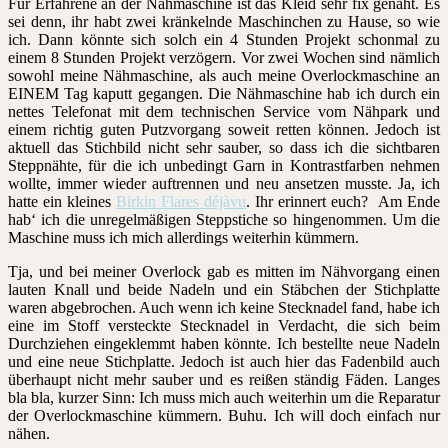
Für Erfahrene an der Nähmaschine ist das Kleid sehr fix genäht. Es
sei denn, ihr habt zwei kränkelnde Maschinchen zu Hause, so wie
ich. Dann könnte sich solch ein 4 Stunden Projekt schonmal zu
einem 8 Stunden Projekt verzögern. Vor zwei Wochen sind nämlich
sowohl meine Nähmaschine, als auch meine Overlockmaschine an
EINEM Tag kaputt gegangen. Die Nähmaschine hab ich durch ein
nettes Telefonat mit dem technischen Service vom Nähpark und
einem richtig guten Putzvorgang soweit retten können. Jedoch ist
aktuell das Stichbild nicht sehr sauber, so dass ich die sichtbaren
Steppnähte, für die ich unbedingt Garn in Kontrastfarben nehmen
wollte, immer wieder auftrennen und neu ansetzen musste. Ja, ich
hatte ein kleines
Birkin Flares déjàvu
. Ihr erinnert euch? Am Ende
hab‘ ich die unregelmäßigen Steppstiche so hingenommen. Um die
Maschine muss ich mich allerdings weiterhin kümmern.
Tja, und bei meiner Overlock gab es mitten im Nähvorgang einen
lauten Knall und beide Nadeln und ein Stäbchen der Stichplatte
waren abgebrochen. Auch wenn ich keine Stecknadel fand, habe ich
eine im Stoff versteckte Stecknadel in Verdacht, die sich beim
Durchziehen eingeklemmt haben könnte. Ich bestellte neue Nadeln
und eine neue Stichplatte. Jedoch ist auch hier das Fadenbild auch
überhaupt nicht mehr sauber und es reißen ständig Fäden. Langes
bla bla, kurzer Sinn: Ich muss mich auch weiterhin um die Reparatur
der Overlockmaschine kümmern. Buhu. Ich will doch einfach nur
nähen.