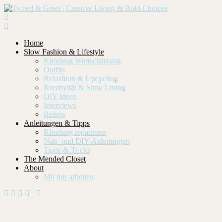
Home
Slow Fashion & Lifestyle
Kleidung Wertschätzung
Outfits
Refashion & Upcycling
Kreativität & Slow Living
DIY Ideen
Interviews
Reisen
Anleitungen & Tipps
Kleidung reparieren
Näh- und DIY-Anleitungen
Tipps & Tricks
The Mended Closet
About
Mit mir arbeiten