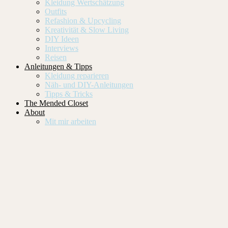
Kleidung Wertschätzung
Outfits
Refashion & Upcycling
Kreativität & Slow Living
DIY Ideen
Interviews
Reisen
Anleitungen & Tipps
Kleidung reparieren
Näh- und DIY-Anleitungen
Tipps & Tricks
The Mended Closet
About
Mit mir arbeiten