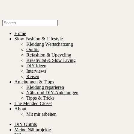
Home
Slow Fashion & Lifestyle
Kleidung Wertschätzung
Outfits
Refashion & Upcycling
Kreativität & Slow Living
DIY Ideen
Interviews
Reisen
Anleitungen & Tipps
Kleidung reparieren
Näh- und DIY-Anleitungen
Tipps & Tricks
The Mended Closet
About
Mit mir arbeiten
DIY-Outfits
Meine Nähprojekte