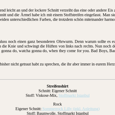
ießend leicht an und der lockere Schnitt verzeiht das eine oder andere Ei
hnitt und die Ärmel habe ich mit einem Stoffstreifen eingefasst. Man sieh
beiden unterschiedlichen Farben, die trotzdem schön miteinander harm
chluss noch einen ganz besonderen Ohrwurm. Denn warum sollte es euc
s in die Knie und schwingt die Hüften von links nach rechts. Nun noch
ha gonna do, watcha gonna do, when they come for you. Bad Boys, Ba
bisher nicht getraut habt zu sprechen, die ihr aber immer in eurem Her
Streifenshirt
Schnitt: Eigener Schnitt
Stoff: Viskose-Mix,
Stoffmarkt Istanbul
Rock
Eigener Schnitt:
Sommerrock Lilly (inkl. Anleitung)
Stoff: Baumwolle, Stoffmarkt Istanbul