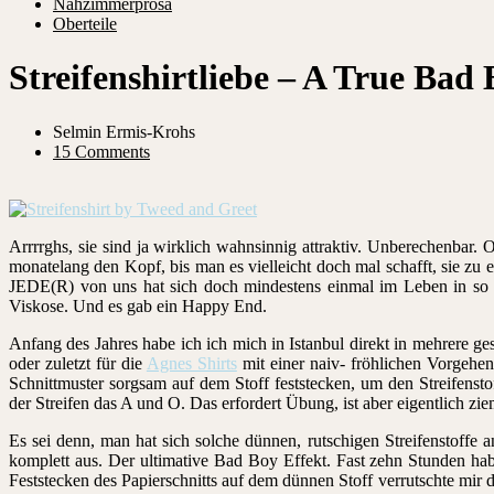
Nähzimmerprosa
Oberteile
Streifenshirtliebe – A True Bad
Selmin Ermis-Krohs
15 Comments
Arrrrghs, sie sind ja wirklich wahnsinnig attraktiv. Unberechenbar
monatelang den Kopf, bis man es vielleicht doch mal schafft, sie zu
JEDE(R) von uns hat sich doch mindestens einmal im Leben in so ei
Viskose. Und es gab ein Happy End.
Anfang des Jahres habe ich ich mich in Istanbul direkt in mehrere ges
oder zuletzt für die
Agnes Shirts
mit einer naiv- fröhlichen Vorgehen
Schnittmuster sorgsam auf dem Stoff feststecken, um den Streifenst
der Streifen das A und O. Das erfordert Übung, ist aber eigentlich zie
Es sei denn, man hat sich solche dünnen, rutschigen Streifenstoffe
komplett aus. Der ultimative Bad Boy Effekt. Fast zehn Stunden habe
Feststecken des Papierschnitts auf dem dünnen Stoff verrutschte mir 