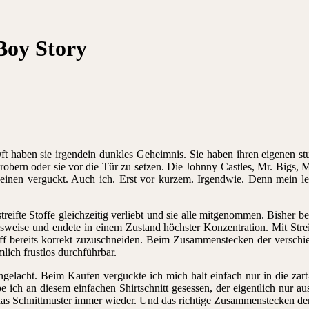
 Boy Story
. Oft haben sie irgendein dunkles Geheimnis. Sie haben ihren eigenen 
 erobern oder sie vor die Tür zu setzen. Die Johnny Castles, Mr. Bigs,
nen verguckt. Auch ich. Erst vor kurzem. Irgendwie. Denn mein letz
treifte Stoffe gleichzeitig verliebt und sie alle mitgenommen. Bisher b
sweise und endete in einem Zustand höchster Konzentration. Mit Strei
off bereits korrekt zuzuschneiden. Beim Zusammenstecken der verschied
mlich frustlos durchführbar.
 angelacht. Beim Kaufen verguckte ich mich halt einfach nur in die 
 ich an diesem einfachen Shirtschnitt gesessen, der eigentlich nur aus
das Schnittmuster immer wieder. Und das richtige Zusammenstecken der 