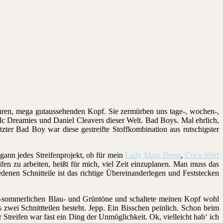
sturen, mega gutaussehenden Kopf. Sie zermürben uns tage-, wochen-,
 Mc Dreamies und Daniel Cleavers dieser Welt. Bad Boys. Mal ehrlich,
ter Bad Boy war diese gestreifte Stoffkombination aus rutschigster
egann jedes Streifenprojekt, ob für mein
Lady Mary Dress
,
Coco Shirt
fen zu arbeiten, heißt für mich, viel Zeit einzuplanen. Man muss das
enen Schnitteile ist das richtige Übereinanderlegen und Feststecken
zart-sommerlichen Blau- und Grüntöne und schaltete meinen Kopf wohl
 zwei Schnittteilen besteht. Jepp. Ein Bisschen peinlich. Schon beim
Streifen war fast ein Ding der Unmöglichkeit. Ok, vielleicht hab‘ ich