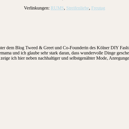
Verlinkungen:
RUMS
,
Streifenliebe
,
Freutag
hinter dem Blog Tweed & Greet und Co-Founderin des Kölner DIY Fashi
ndemama und ich glaube sehr stark daran, dass wundervolle Dinge gesch
ige ich hier neben nachhaltiger und selbstgenähter Mode, Anregungen, 