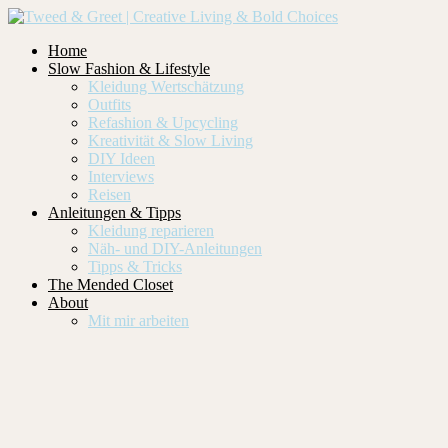
Home
Slow Fashion & Lifestyle
Kleidung Wertschätzung
Outfits
Refashion & Upcycling
Kreativität & Slow Living
DIY Ideen
Interviews
Reisen
Anleitungen & Tipps
Kleidung reparieren
Näh- und DIY-Anleitungen
Tipps & Tricks
The Mended Closet
About
Mit mir arbeiten