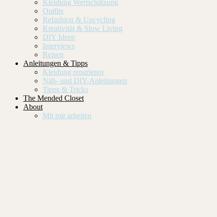
Kleidung Wertschätzung
Outfits
Refashion & Upcycling
Kreativität & Slow Living
DIY Ideen
Interviews
Reisen
Anleitungen & Tipps
Kleidung reparieren
Näh- und DIY-Anleitungen
Tipps & Tricks
The Mended Closet
About
Mit mir arbeiten