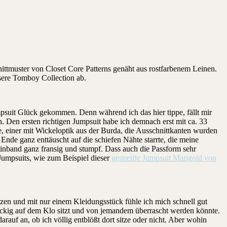
ttmuster von Closet Core Patterns genäht aus rostfarbenem Leinen.
nsere Tomboy Collection ab.
umpsuit Glück gekommen. Denn während ich das hier tippe, fällt mir
n. Den ersten richtigen Jumpsuit habe ich demnach erst mit ca. 33
e, einer mit Wickeloptik aus der Burda, die Ausschnittkanten wurden
nde ganz enttäuscht auf die schiefen Nähte starrte, die meine
inband ganz fransig und stumpf. Dass auch die Passform sehr
 Jumpsuits, wie zum Beispiel dieser
gestreifte Jumpsuit Marigold von
zen und mit nur einem Kleidungsstück fühle ich mich schnell gut
 nackig auf dem Klo sitzt und von jemandem überrascht werden könnte.
auf an, ob ich völlig entblößt dort sitze oder nicht. Aber wohin