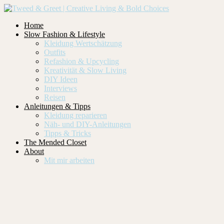
Home
Slow Fashion & Lifestyle
Kleidung Wertschätzung
Outfits
Refashion & Upcycling
Kreativität & Slow Living
DIY Ideen
Interviews
Reisen
Anleitungen & Tipps
Kleidung reparieren
Näh- und DIY-Anleitungen
Tipps & Tricks
The Mended Closet
About
Mit mir arbeiten