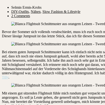
Selmin Ermis-Krohs
DIY-Outfits
,
Nähen
,
Slow Fashion & Lifestyle
2 Comments
Bevor der Sommer sich vollends verabschiedet, muss ich euch noch m
Dieser lässige Jumpsuit ist das letzte Stück, das ich für diesen Som
Bei einem guten Jumpsuit Schnittmuster kann ich einfach nicht nein sa
auf, dass ich noch nie einen Jumpsuit gekauft, wohl aber bereits acht
Jahren besessen, selbstgenäht. Ich habe ihn auch noch sehr gut in Er
mit Schrägband versäubert. Ich erinnere mich noch sehr gut daran, w
Nähmaschinennadel auf der Vorderseite des Schrägbands hinterlassen
unterwältigend war, rückte dadurch völlig in den Hintergrund. Ich ha
Tilly
.
Mit einem gut sitzenden Flightsuit fühle mich rundum gut verpackt u
angezogen. Es soll ja Leute geben, die generell nicht gern Jumpsuits
Nun, mir bereitet die Vorstellung generell unbehagen, mich könnte je