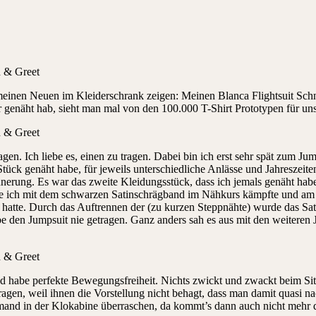
einen Neuen im Kleiderschrank zeigen: Meinen Blanca Flightsuit Schni
mer genäht hab, sieht man mal von den 100.000 T-Shirt Prototypen für u
gen. Ich liebe es, einen zu tragen. Dabei bin ich erst sehr spät zum J
 Stück genäht habe, für jeweils unterschiedliche Anlässe und Jahreszeite
innerung. Es war das zweite Kleidungsstück, dass ich jemals genäht hab
ie ich mit dem schwarzen Satinschrägband im Nähkurs kämpfte und am E
 hatte. Durch das Auftrennen der (zu kurzen Steppnähte) wurde das Sat
be den Jumpsuit nie getragen. Ganz anders sah es aus mit den weiteren
nd habe perfekte Bewegungsfreiheit. Nichts zwickt und zwackt beim Sit
 tragen, weil ihnen die Vorstellung nicht behagt, dass man damit quasi
mand in der Klokabine überraschen, da kommt’s dann auch nicht mehr dar