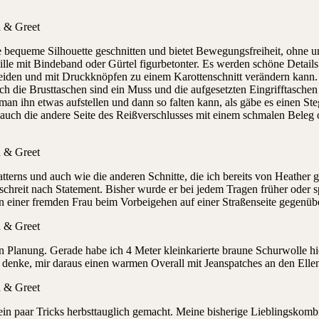
ne bequeme Silhouette geschnitten und bietet Bewegungsfreiheit, ohne
ille mit Bindeband oder Gürtel figurbetonter. Es werden schöne Detai
eiden und mit Druckknöpfen zu einem Karottenschnitt verändern kann. E
h die Brusttaschen sind ein Muss und die aufgesetzten Eingrifftaschen 
 man ihn etwas aufstellen und dann so falten kann, als gäbe es einen Ste
auch die andere Seite des Reißverschlusses mit einem schmalen Beleg o
tterns und auch wie die anderen Schnitte, die ich bereits von Heather 
s schreit nach Statement. Bisher wurde er bei jedem Tragen früher ode
 einer fremden Frau beim Vorbeigehen auf einer Straßenseite gegenüber
 Planung. Gerade habe ich 4 Meter kleinkarierte braune Schurwolle hi
denke, mir daraus einen warmen Overall mit Jeanspatches an den Elle
ein paar Tricks herbsttauglich gemacht. Meine bisherige Lieblingskombi 