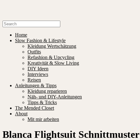
Home
Slow Fashion & Lifestyle
Kleidung Wertschätzung
Outfits
Refashion & Upcycling
Kreativität & Slow Living
DIY Ideen
Interviews
Reisen
Anleitungen & Tipps
Kleidung reparieren
Näh- und DIY-Anleitungen
Tipps & Tricks
The Mended Closet
About
Mit mir arbeiten
Blanca Flightsuit Schnittmuster