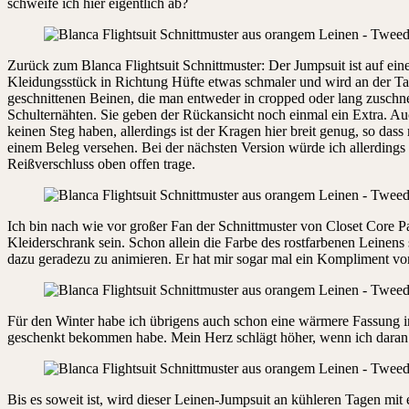
schweife ich hier eigentlich ab?
Zurück zum Blanca Flightsuit Schnittmuster: Der Jumpsuit ist auf ei
Kleidungsstück in Richtung Hüfte etwas schmaler und wird an der Ta
geschnittenen Beinen, die man entweder in cropped oder lang zuschn
Schulternähten. Sie geben der Rückansicht noch einmal ein Extra. Auc
keinen Steg haben, allerdings ist der Kragen hier breit genug, so dass
einem Beleg versehen. Bei der nächsten Version würde ich allerdings 
Reißverschluss oben offen trage.
Ich bin nach wie vor großer Fan der Schnittmuster von Closet Core Pa
Kleiderschrank sein. Schon allein die Farbe des rostfarbenen Leinen
dazu geradezu zu animieren. Er hat mir sogar mal ein Kompliment von
Für den Winter habe ich übrigens auch schon eine wärmere Fassung in
geschenkt bekommen habe. Mein Herz schlägt höher, wenn ich daran 
Bis es soweit ist, wird dieser Leinen-Jumpsuit an kühleren Tagen mit 