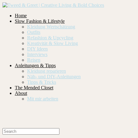
Home
Slow Fashion & Lifestyle
Kleidung Wertschätzung
Outfits
Refashion & Upcycling
Kreativität & Slow Living
DIY Ideen
Interviews
Reisen
Anleitungen & Tipps
Kleidung reparieren
Näh- und DIY-Anleitungen
Tipps & Tricks
The Mended Closet
About
Mit mir arbeiten