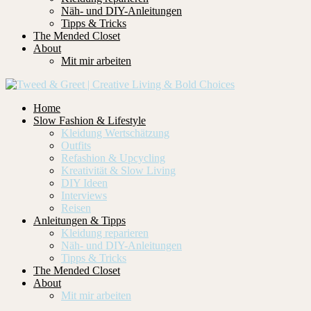
Näh- und DIY-Anleitungen
Tipps & Tricks
The Mended Closet
About
Mit mir arbeiten
Home
Slow Fashion & Lifestyle
Kleidung Wertschätzung
Outfits
Refashion & Upcycling
Kreativität & Slow Living
DIY Ideen
Interviews
Reisen
Anleitungen & Tipps
Kleidung reparieren
Näh- und DIY-Anleitungen
Tipps & Tricks
The Mended Closet
About
Mit mir arbeiten