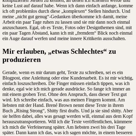
komplizierten Stellen zu kennen, an denen ich scheitern werde und
keine Lust auf darauf habe. Wenn ich dann einfach anfange, komme
ich oft problemlos durch diese „komplexen“ Stellen hindurch. Und
meine „nicht gut genug“-Gedanken überkomme ich damit, meine
Arbeit ein paar Tage ruhen zu lassen und sie mir dann noch einmal
anzuschauen. Egal, ob es Texte, Fotos oder Designthemen sind, mit
ein paar Tagen Abstand, kann ich mit „fremdem“ Blick noch einmal
ein Auge darauf werfen und meine innere Kritikerin ausschalten.
Mir erlauben, „etwas Schlechtes“ zu
produzieren
Gerade, wenn es mir darum geht, Texte zu schreiben, sei es ein
Blogpost, eine Anleitung oder eine Kundenarbeit. Es ist mir wichtig,
einfach loszuschreiben. Die Finger müssen einfach tippen, was ich
denke, egal wie ich mich gerade ausdrücke. So fange ich immer an
mit einem groben Text. Ohne den Anspruch, dass dieser Text gut
wird. Ich schreibe einfach, was aus meinen Fingern kommt. Am
liebsten mit der Hand. Brené Brown nennt diese Texte in ihrem
Buch „Rising Strong“, Shitty first drafts. Und ja sie sind shitty. Aber
sie helfen dabei, alles was gesagt werden will, einmal aus dem Kopf
herauszutransportieren. Will ich die Texte veröffentlichen, kümmere
ich mich die Verfeinerung später. Am liebsten zwei bis drei Tage
später. Dann kann ich das, was ich sagen möchte, in einem besseren