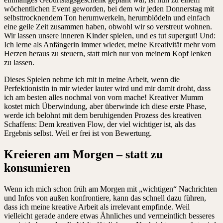
wöchentlichen Event geworden, bei dem wir jeden Donnerstag mit
selbsttrocknendem Ton herumwerkeln, herumblödeln und einfach
eine geile Zeit zusammen haben, obwohl wir so verstreut wohnen.
Wir lassen unsere inneren Kinder spielen, und es tut supergut! Und:
Ich lerne als Anfängerin immer wieder, meine Kreativität mehr vom
Herzen heraus zu steuern, statt mich nur von meinem Kopf lenken
zu lassen.
Dieses⁠ Spielen nehme ich mit in meine Arbeit, wenn die
Perfektionistin in mir wieder lauter wird und mir damit droht, dass
ich am besten alles nochmal von vorn mache! ⁠Kreativer Mumm
kostet mich Überwindung, aber überwinde ich diese erste Phase,
werde ich belohnt mit dem beruhigenden Prozess des kreativen
Schaffens: Dem kreativen Flow, der viel wichtiger ist, als das
Ergebnis selbst. Weil er frei ist von Bewertung.
Kreieren am Morgen – statt zu
konsumieren
Wenn ich mich schon früh am Morgen mit „wichtigen“ Nachrichten
und Infos von außen konfrontiere, kann das schnell dazu führen,
dass ich meine kreative Arbeit als irrelevant empfinde. Weil
vielleicht gerade andere etwas Ähnliches und vermeintlich besseres