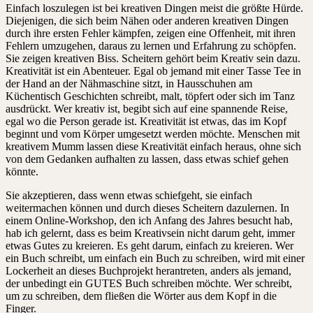
Einfach loszulegen ist bei kreativen Dingen meist die größte Hürde.
Diejenigen, die sich beim Nähen oder anderen kreativen Dingen
durch ihre ersten Fehler kämpfen, zeigen eine Offenheit, mit ihren
Fehlern umzugehen, daraus zu lernen und Erfahrung zu schöpfen.
Sie zeigen kreativen Biss. Scheitern gehört beim Kreativ sein dazu.
Kreativität ist ein Abenteuer. Egal ob jemand mit einer Tasse Tee in
der Hand an der Nähmaschine sitzt, in Hausschuhen am
Küchentisch Geschichten schreibt, malt, töpfert oder sich im Tanz
ausdrückt. Wer kreativ ist, begibt sich auf eine spannende Reise,
egal wo die Person gerade ist. Kreativität ist etwas, das im Kopf
beginnt und vom Körper umgesetzt werden möchte. Menschen mit
kreativem Mumm lassen diese Kreativität einfach heraus, ohne sich
von dem Gedanken aufhalten zu lassen, dass etwas schief gehen
könnte.
Sie akzeptieren, dass wenn etwas schiefgeht, sie einfach
weitermachen können und durch dieses Scheitern dazulernen. In
einem Online-Workshop, den ich Anfang des Jahres besucht hab,
hab ich gelernt, dass es beim Kreativsein nicht darum geht, immer
etwas Gutes zu kreieren. Es geht darum, einfach zu kreieren. Wer
ein Buch schreibt, um einfach ein Buch zu schreiben, wird mit einer
Lockerheit an dieses Buchprojekt herantreten, anders als jemand,
der unbedingt ein GUTES Buch schreiben möchte. Wer schreibt,
um zu schreiben, dem fließen die Wörter aus dem Kopf in die
Finger.