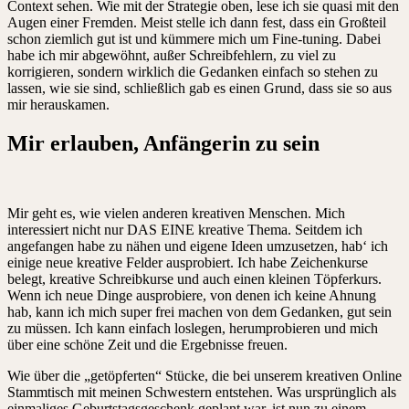
Context sehen. Wie mit der Strategie oben, lese ich sie quasi mit den
Augen einer Fremden. Meist stelle ich dann fest, dass ein Großteil
schon ziemlich gut ist und kümmere mich um Fine-tuning. Dabei
habe ich mir abgewöhnt, außer Schreibfehlern, zu viel zu
korrigieren, sondern wirklich die Gedanken einfach so stehen zu
lassen, wie sie sind, schließlich gab es einen Grund, dass sie so aus
mir herauskamen.
Mir erlauben, Anfängerin zu sein
Mir geht es, wie vielen anderen kreativen Menschen. Mich
interessiert nicht nur DAS EINE kreative Thema. Seitdem ich
angefangen habe zu nähen und eigene Ideen umzusetzen, hab‘ ich
einige neue kreative Felder ausprobiert. Ich habe Zeichenkurse
belegt, kreative Schreibkurse und auch einen kleinen Töpferkurs.
Wenn ich neue Dinge ausprobiere, von denen ich keine Ahnung
hab, kann ich mich super frei machen von dem Gedanken, gut sein
zu müssen. Ich kann einfach loslegen, herumprobieren und mich
über eine schöne Zeit und die Ergebnisse freuen.
Wie über die „getöpferten“ Stücke, die bei unserem kreativen Online
Stammtisch mit meinen Schwestern entstehen. Was ursprünglich als
einmaliges Geburtstagsgeschenk geplant war, ist nun zu einem