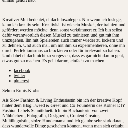
einmal gehört hab.
Kreativer Mut bedeutet, einfach loszulegen. Nur wenn ich loslege,
kann ich kreativ sein. Kreativität ist wie ein Muskel, der trainiert und
gefördert werden möchte, denn sonst verkümmert er. Ich bin selbst
dafür verantwortlich diesen Muskel zu trainieren und gut mit ihm
umzugehen. Ihn mit Spielereien auch immer wieder zu lockern und
zu dehnen. Und auch mal, um mit ihm zu experimentieren, ohne ihn
durch Perfektionismus zu blockieren oder für irrelevant zu halten.
Und dabei einfach nicht zu vergessen, dass es gar nicht darum geht,
etwas gut zu machen. Es geht darum, einfach zu machen.
facebook
twitter
pinterest
Selmin Ermis-Krohs
Als Slow Fashion & Living Enthusiastin bin ich der kreative Kopf
hinter dem Blog Tweed & Greet und Co-Founderin des Kölner DIY
Fashion Labels Schnittduett. Ich bin Buchautorin von zwei
Nähbüchern, Fotografin, Designerin, Content Creator,
Multilinguistin, stolze Hundemama und ich glaube sehr stark daran,
dass wundervolle Dinge geschehen können, wenn man sich erlaubt,