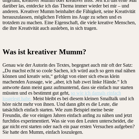
ungefähr, kreativer Mumm oder kreativer Biss. Seit ich das erste Mal
darüber las, entdecke ich das Thema immer wieder bei mir – und
anderen. Kreativer Mumm beinhaltet die Fähigkeit, seine Kreativität
herauszulassen, möglichen Fehlern ins Auge zu sehen und es
trotzdem zu machen. Eine Eigenschaft, die viele kreative Menschen,
die ihre Kreativität auch ausleben, in sich tragen.
Was ist kreativer Mumm?
Genau wie der Autorin des Textes, begegnet auch mir oft der Satz:
„Du machst echt so coole Sachen, ich würd auch so gern mal nähen
können und kreativ sein,“ gefolgt von einer sich etwas klein
machenden Aussage, wie „aber, ich hab zwei linke Hände.“ Ich
antworte dann meist ganz aufmunternd, dass sie einfach nur starten
müssten und es bestimmt gut geht,
so wie ich damals einfach
losgelegt habe.
Meist bleibt es bei diesem kleinen Smalltalk und ich
höre nicht mehr von ihnen. Und dann gibt es die Leute, die
tatsächlich einfach starten. Wie zum Beispiel meine beste
Freundin, die vor einigen Jahren einfach anfing zu nähen und jetzt
furchtlos experimentiert. Was sie von den Leuten unterscheidet, die
gar nicht erst starten oder nach ein paar ersten Versuchen aufgeben?
Sie hatte den Mumm, einfach loszulegen.