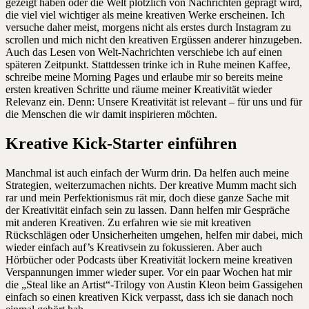
gezeigt haben oder die Welt plötzlich von Nachrichten geprägt wird,
die viel viel wichtiger als meine kreativen Werke erscheinen. Ich
versuche daher meist, morgens nicht als erstes durch Instagram zu
scrollen und mich nicht den kreativen Ergüssen anderer hinzugeben.
Auch das Lesen von Welt-Nachrichten verschiebe ich auf einen
späteren Zeitpunkt. Stattdessen trinke ich in Ruhe meinen Kaffee,
schreibe meine Morning Pages und erlaube mir so bereits meine
ersten kreativen Schritte und räume meiner Kreativität wieder
Relevanz ein. Denn: Unsere Kreativität ist relevant – für uns und für
die Menschen die wir damit inspirieren möchten.
Kreative Kick-Starter einführen
Manchmal ist auch einfach der Wurm drin. Da helfen auch meine
Strategien, weiterzumachen nichts. Der kreative Mumm macht sich
rar und mein Perfektionismus rät mir, doch diese ganze Sache mit
der Kreativität einfach sein zu lassen. Dann helfen mir Gespräche
mit anderen Kreativen. Zu erfahren wie sie mit kreativen
Rückschlägen oder Unsicherheiten umgehen, helfen mir dabei, mich
wieder einfach auf’s Kreativsein zu fokussieren. Aber auch
Hörbücher oder Podcasts über Kreativität lockern meine kreativen
Verspannungen immer wieder super. Vor ein paar Wochen hat mir
die „Steal like an Artist“-Trilogy von Austin Kleon beim Gassigehen
einfach so einen kreativen Kick verpasst, dass ich sie danach noch