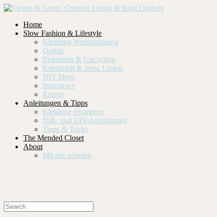
Home
Slow Fashion & Lifestyle
Kleidung Wertschätzung
Outfits
Refashion & Upcycling
Kreativität & Slow Living
DIY Ideen
Interviews
Reisen
Anleitungen & Tipps
Kleidung reparieren
Näh- und DIY-Anleitungen
Tipps & Tricks
The Mended Closet
About
Mit mir arbeiten