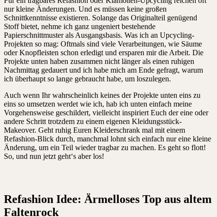
Für ein tragbares Refashion oder Klamotten-Upcycling reichen oft
nur kleine Änderungen. Und es müssen keine großen
Schnittkenntnisse existieren. Solange das Originalteil genügend
Stoff bietet, nehme ich ganz ungeniert bestehende
Papierschnittmuster als Ausgangsbasis. Was ich an Upcycling-
Projekten so mag: Oftmals sind viele Verarbeitungen, wie Säume
oder Knopfleisten schon erledigt und ersparen mir die Arbeit. Die
Projekte unten haben zusammen nicht länger als einen ruhigen
Nachmittag gedauert und ich habe mich am Ende gefragt, warum
ich überhaupt so lange gebraucht habe, um loszulegen.
Auch wenn Ihr wahrscheinlich keines der Projekte unten eins zu
eins so umsetzen werdet wie ich, hab ich unten einfach meine
Vorgehensweise geschildert, vielleicht inspiriert Euch der eine oder
andere Schritt trotzdem zu einem eigenen Kleidungsstück-
Makeover. Geht ruhig Euren Kleiderschrank mal mit einem
Refashion-Blick durch, manchmal lohnt sich einfach nur eine kleine
Änderung, um ein Teil wieder tragbar zu machen. Es geht so flott!
So, und nun jetzt geht‘s aber los!
Refashion Idee: Ärmelloses Top aus altem
Faltenrock