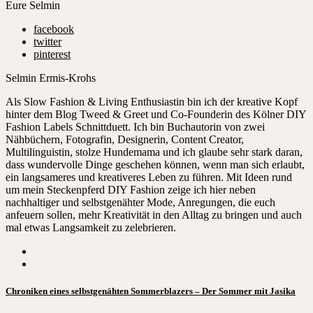
Eure Selmin
facebook
twitter
pinterest
Selmin Ermis-Krohs
Als Slow Fashion & Living Enthusiastin bin ich der kreative Kopf
hinter dem Blog Tweed & Greet und Co-Founderin des Kölner DIY
Fashion Labels Schnittduett. Ich bin Buchautorin von zwei
Nähbüchern, Fotografin, Designerin, Content Creator,
Multilinguistin, stolze Hundemama und ich glaube sehr stark daran,
dass wundervolle Dinge geschehen können, wenn man sich erlaubt,
ein langsameres und kreativeres Leben zu führen. Mit Ideen rund
um mein Steckenpferd DIY Fashion zeige ich hier neben
nachhaltiger und selbstgenähter Mode, Anregungen, die euch
anfeuern sollen, mehr Kreativität in den Alltag zu bringen und auch
mal etwas Langsamkeit zu zelebrieren.
Chroniken eines selbstgenähten Sommerblazers – Der Sommer mit Jasika