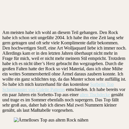
Am meisten habe ich wohl an diesem Teil gehangen. Den Rock
habe ich schon seit ungefähr 2004. Ich habe ihn eine Zeit lang sehr
gern getragen und oft sehr viele Komplimente dafür bekommen.
Den hochwertigen Stoff, eine Art Wolljaquard liebe ich immer noch.
Allerdings kam er in den letzten Jahren überhaupt nicht mehr in
Frage für mich, weil er nicht mehr meinem Stil entspricht. Trotzdem
habe ich es nicht über’s Herz gebracht ihn wegzugeben. Durch die
großen Falten hatte der Rock so viel Material, dass ich ohne Mühe
ein weites Sommeroberteil ohne Ärmel daraus zaubern konnte. Ich
wollte ein ganz schlichtes top, da das Muster schon sehr auffällig ist.
So habe ich mich kurzerhand für das kostenlose
Sorbetto Top
Schnittmuster von Colette Patterns
entschieden. Ich habe bereits vor
ein paar Jahren ein Sorbetto-Top aus einer
alten Tischdecke
genäht
und trage es im Sommer ebenfalls noch supergern. Das Top fällt
sehr groß aus, daher hab ich dieses Mal zwei Nummern kleiner
genäht, als laut Maßtabelle vorgesehen.