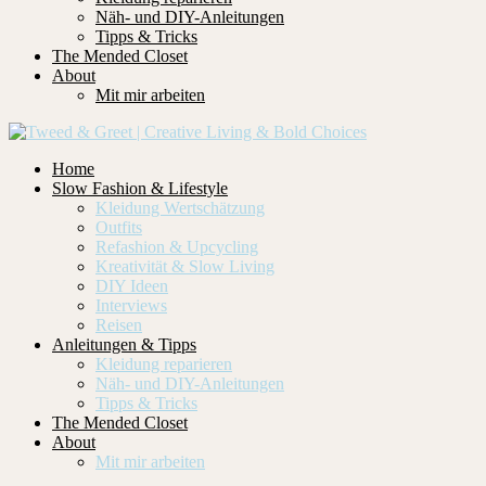
Näh- und DIY-Anleitungen
Tipps & Tricks
The Mended Closet
About
Mit mir arbeiten
Home
Slow Fashion & Lifestyle
Kleidung Wertschätzung
Outfits
Refashion & Upcycling
Kreativität & Slow Living
DIY Ideen
Interviews
Reisen
Anleitungen & Tipps
Kleidung reparieren
Näh- und DIY-Anleitungen
Tipps & Tricks
The Mended Closet
About
Mit mir arbeiten