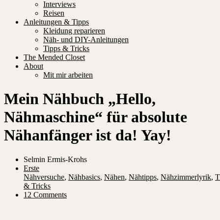
Interviews
Reisen
Anleitungen & Tipps
Kleidung reparieren
Näh- und DIY-Anleitungen
Tipps & Tricks
The Mended Closet
About
Mit mir arbeiten
Mein Nähbuch „Hello,
Nähmaschine“ für absolute
Nähanfänger ist da! Yay!
Selmin Ermis-Krohs
Erste
Nähversuche
,
Nähbasics
,
Nähen
,
Nähtipps
,
Nähzimmerlyrik
,
T
& Tricks
12 Comments