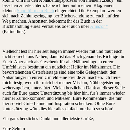
könnt? Um mir den Abnabelungsprozess von meinem „Baby“ ein
bisschen zu erleichtern, habe ich hier auf meinem Blog einen
kleinen
Shop für mein Buch
eingerichtet. Die Exemplare werden
sich nach Zahlungseingang per Büchersendung zu euch auf den
Weg machen. Ansonsten bekommt ihr das Buch in der
Buchhandlung eures Vertrauens oder auch über
Amazon*
(Partnerlink).
Vielleicht lest ihr hier seit langen immer wieder mit und traut euch
nicht so recht ans Nähen, dann ist das Buch genau das Richtige für
Euch. Aber auch als Geschenk für alle Nähneulinge in eurem
Umfeld ist es bestimmt ein nützlicher Helfer im Nähzimmer. Die
bevorstehenden Osterfeiertage sind eine tolle Gelegenheit, den
Nähanfänger in eurem Umfeld eine Freude zu machen. Ich freue
mich riesig, wenn ihr mich bei meiner Mission, Nähbegeisterung
weiterzugeben, unterstützt! Vielen herzlichen Dank an dieser Stelle
auch für Eure ganze Unterstützung bis hier hin, für’s immer wieder
hierher Zurückkommen und Mitlesen. Eure Kommentare, die mir
hier so viel Gute Laune und Inspiration schenken. Ohne Eure
Unterstützung wäre dies hier alles einfach nur halb so schön!
Ein ganz herzliches Danke und allerliebste Grüße,
Eure Selmin