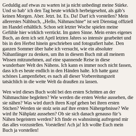
Geduldig auf etwas zu warten ist ja nicht unbedingt meine Stärke.
Und so hab‘ ich den Tag heute wirklich herbeigesehnt, als gäb’s
keinen Morgen. Aber. Jetzt. Ist. Es. Da! Darf ich vorstellen? Mein
allererstes Nähbuch, „Hello, Nähmaschine“ ist seit Dienstag offiziell
im Handel erhältlich. Schon seit letzter Woche spielen meine
Gefühle hier wirklich verrückt. Im guten Sinne. Mein erstes eigenes
Buch, an dem ich seit April letzten Jahres so intensiv gearbeitet und
bis in den Herbst hinein geschrieben und fotografiert habe. Den
ganzen Sommer über habe ich versucht, wie ein absoluter
Nähanfänger zu denken, um ihn in diesem Buch mit all meinem
Wissen mitzunehmen, auf eine spannende Reise in diese
wunderbare Welt des Nähens. Ich kann es immer noch nicht fassen,
dass ich es heute endlich in den Händen halte. Ich hatte ganz
schönes Lampenfieber, es nach all dieser Vorbereitungszeit
tatsächlich in die weite Welt da draußen zu lassen.
Wen wird dieses Buch wohl bei den ersten Schritten an der
Nähmaschine begleiten? Wie werden die ersten Werke aussehen, die
sie nähen? Was wird durch ihren Kopf gehen bei ihren ersten
Stichen? Werden sie stolz sein auf ihre ersten Nähergebnisse? Wie
wird ihr Nähplatz aussehen? Ob sie sich danach genauso für’s
Nähen begeistern werden? Ich finde es wahnsinnig aufregend mir
das alles vorzustellen. Vorstellen! Ach ja! Ich wollte Euch mein
Buch ja vorstellen!