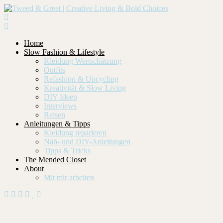
Home
Slow Fashion & Lifestyle
Kleidung Wertschätzung
Outfits
Refashion & Upcycling
Kreativität & Slow Living
DIY Ideen
Interviews
Reisen
Anleitungen & Tipps
Kleidung reparieren
Näh- und DIY-Anleitungen
Tipps & Tricks
The Mended Closet
About
Mit mir arbeiten