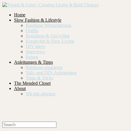
Home
Slow Fashion & Lifestyle
Kleidung Wertschätzung
Outfits
Refashion & Upcycling
Kreativität & Slow Living
DIY Ideen
Interviews
Reisen
Anleitungen & Tipps
Kleidung reparieren
Näh- und DIY-Anleitungen
Tipps & Tricks
The Mended Closet
About
Mit mir arbeiten