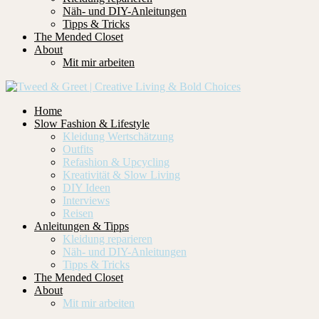
Näh- und DIY-Anleitungen
Tipps & Tricks
The Mended Closet
About
Mit mir arbeiten
Home
Slow Fashion & Lifestyle
Kleidung Wertschätzung
Outfits
Refashion & Upcycling
Kreativität & Slow Living
DIY Ideen
Interviews
Reisen
Anleitungen & Tipps
Kleidung reparieren
Näh- und DIY-Anleitungen
Tipps & Tricks
The Mended Closet
About
Mit mir arbeiten