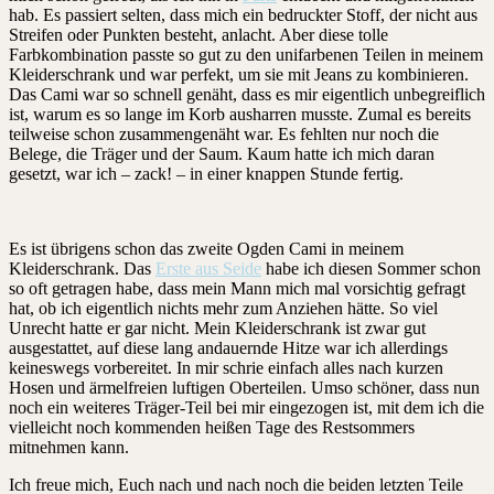
hab. Es passiert selten, dass mich ein bedruckter Stoff, der nicht aus
Streifen oder Punkten besteht, anlacht. Aber diese tolle
Farbkombination passte so gut zu den unifarbenen Teilen in meinem
Kleiderschrank und war perfekt, um sie mit Jeans zu kombinieren.
Das Cami war so schnell genäht, dass es mir eigentlich unbegreiflich
ist, warum es so lange im Korb ausharren musste. Zumal es bereits
teilweise schon zusammengenäht war. Es fehlten nur noch die
Belege, die Träger und der Saum. Kaum hatte ich mich daran
gesetzt, war ich – zack! – in einer knappen Stunde fertig.
Es ist übrigens schon das zweite Ogden Cami in meinem
Kleiderschrank. Das
Erste aus Seide
habe ich diesen Sommer schon
so oft getragen habe, dass mein Mann mich mal vorsichtig gefragt
hat, ob ich eigentlich nichts mehr zum Anziehen hätte. So viel
Unrecht hatte er gar nicht. Mein Kleiderschrank ist zwar gut
ausgestattet, auf diese lang andauernde Hitze war ich allerdings
keineswegs vorbereitet. In mir schrie einfach alles nach kurzen
Hosen und ärmelfreien luftigen Oberteilen. Umso schöner, dass nun
noch ein weiteres Träger-Teil bei mir eingezogen ist, mit dem ich die
vielleicht noch kommenden heißen Tage des Restsommers
mitnehmen kann.
Ich freue mich, Euch nach und nach noch die beiden letzten Teile