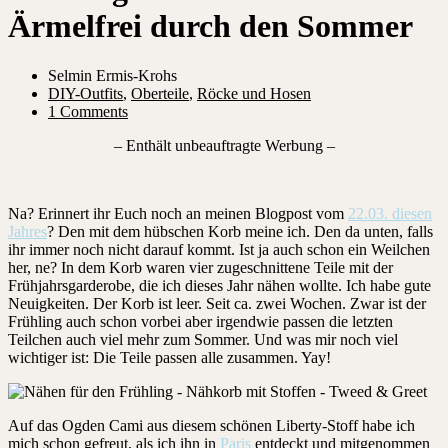
Ärmelfrei durch den Sommer
Selmin Ermis-Krohs
DIY-Outfits
,
Oberteile
,
Röcke und Hosen
1 Comments
– Enthält unbeauftragte Werbung –
Na? Erinnert ihr Euch noch an meinen Blogpost vom
22.03. diesen
Jahres
? Den mit dem hübschen Korb meine ich. Den da unten, falls
ihr immer noch nicht darauf kommt. Ist ja auch schon ein Weilchen
her, ne? In dem Korb waren vier zugeschnittene Teile mit der
Frühjahrsgarderobe, die ich dieses Jahr nähen wollte. Ich habe gute
Neuigkeiten. Der Korb ist leer. Seit ca. zwei Wochen. Zwar ist der
Frühling auch schon vorbei aber irgendwie passen die letzten
Teilchen auch viel mehr zum Sommer. Und was mir noch viel
wichtiger ist: Die Teile passen alle zusammen. Yay!
Auf das Ogden Cami aus diesem schönen Liberty-Stoff habe ich
mich schon gefreut, als ich ihn in
Paris
entdeckt und mitgenommen