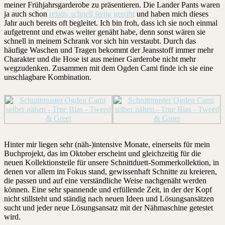
meiner Frühjahrsgarderobe zu präsentieren. Die Lander Pants waren
ja auch schon
relativ schnell fertig genäht
und haben mich dieses
Jahr auch bereits oft begleitet. Ich bin froh, dass ich sie noch einmal
aufgetrennt und etwas weiter genäht habe, denn sonst wären sie
schnell in meinem Schrank vor sich hin verstaubt. Durch das
häufige Waschen und Tragen bekommt der Jeansstoff immer mehr
Charakter und die Hose ist aus meiner Garderobe nicht mehr
wegzudenken. Zusammen mit dem Ogden Cami finde ich sie eine
unschlagbare Kombination.
Hinter mir liegen sehr (näh-)intensive Monate, einerseits für mein
Buchprojekt, das im Oktober erscheint und gleichzeitig für die
neuen Kollektionsteile für unsere Schnittduett-Sommerkollektion, in
denen vor allem im Fokus stand, gewissenhaft Schnitte zu kreieren,
die passen und auf eine verständliche Weise nachgenäht werden
können. Eine sehr spannende und erfüllende Zeit, in der der Kopf
nicht stillsteht und ständig nach neuen Ideen und Lösungsansätzen
sucht und jeder neue Lösungsansatz mit der Nähmaschine getestet
wird.